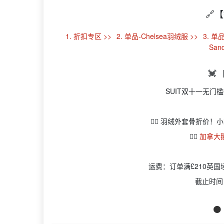
🔗
1. 折扣专区 >>
2. 单品-Chelsea羽绒服 >>
3. 单
San
💓
SUIT双十一无门槛6
👉🏻 羽绒外套骨折价！
👉🏻
加拿大鹅C
运费：订单满£210英
截止时间
🟠