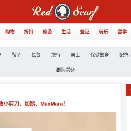
购物
折扣
旅游
生活
签证
玩乐
留学
饰
鞋子
包包
旅行
男士
保健塑身
配饰
剧院票务
小剪刀、加鹅、MaxMara！