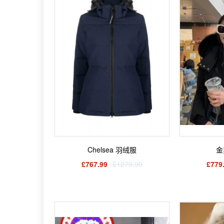
Chelsea 羽绒服
金
£767.99
£1279.99
£779