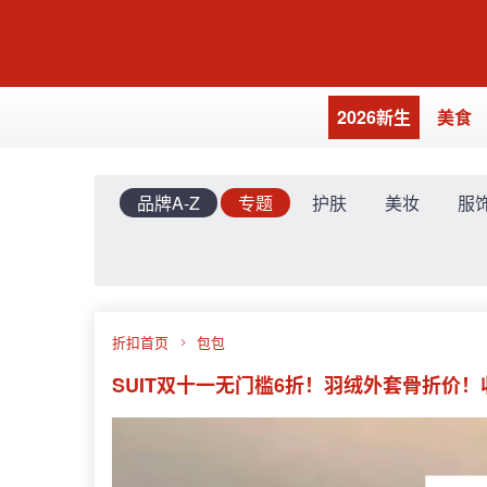
2026新生
美食
品牌A-Z
专题
护肤
美妆
服
折扣首页
包包
SUIT双十一无门槛6折！羽绒外套骨折价！收