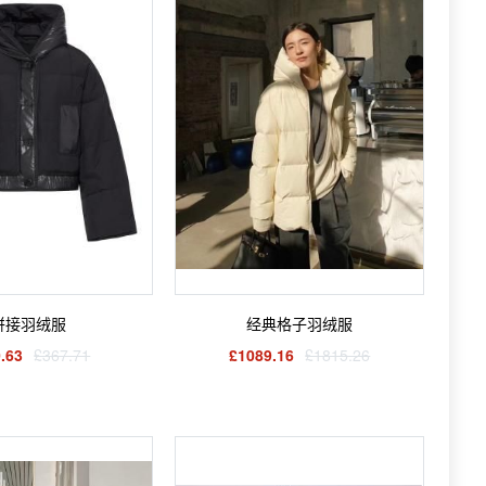
拼接羽绒服
经典格子羽绒服
.63
£367.71
£1089.16
£1815.26