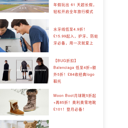
年假玩出 61 天超长假，
轻松开启全年旅行模式
水牙线低至4.9折！
£15.99起入，护牙、防蛀
牙必备，用一次就爱上
【BUG折扣】
Balenciaga 低至4折+额
外5折！£84收经典logo
鞋托
Moon Boot月球靴5折起
+再85折！奥利奥雪地靴
£101！登月必备！