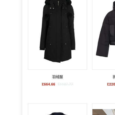
羽绒服
£664.66
£1107.77
£220