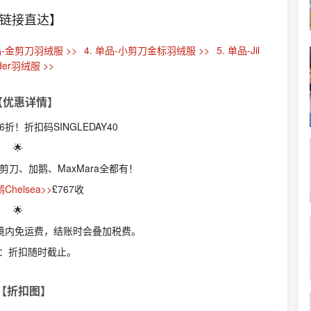
【链接直达】
品-金剪刀羽绒服 >>
4. 单品-小剪刀金标羽绒服 >>
5. 单品-Jil
der羽绒服 >>
 【优惠详情】
折！折扣码SINGLEDAY40
🌟
小剪刀、加鹅、MaxMara全都有！
helsea>>
£767收
🌟
国境内免运费，结账时会叠加税费。
：折扣随时截止。
【折扣图】