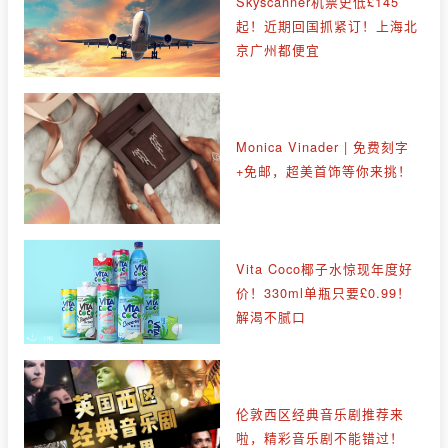
Skyscanner机票史低£145
起！近期回国抓紧订！上海北
京广州都便宜
Monica Vinader | 免费刻字
+免邮，超美首饰等你来挑！
Vita Coco椰子水惊现年度好
价！330ml单瓶只要£0.99！
解渴不腻口
伦敦西区经典音乐剧推荐来
啦，精彩音乐剧不能错过！