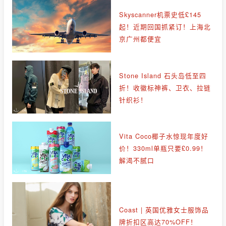
Skyscanner机票史低£145
起！近期回国抓紧订！上海北
京广州都便宜
Stone Island 石头岛低至四
折！收徽标神裤、卫衣、拉链
针织衫！
Vita Coco椰子水惊现年度好
价！330ml单瓶只要£0.99！
解渴不腻口
Coast | 英国优雅女士服饰品
牌折扣区高达70%OFF！