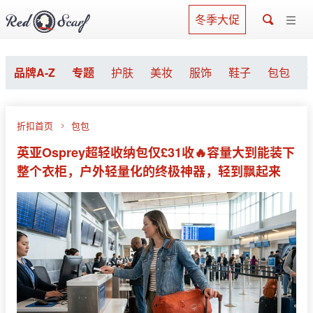
冬季大促
品牌A-Z
专题
护肤
美妆
服饰
鞋子
包包
折扣首页
包包
英亚Osprey超轻收纳包仅£31收🔥容量大到能装下
整个衣柜，户外轻量化的终极神器，轻到飘起来