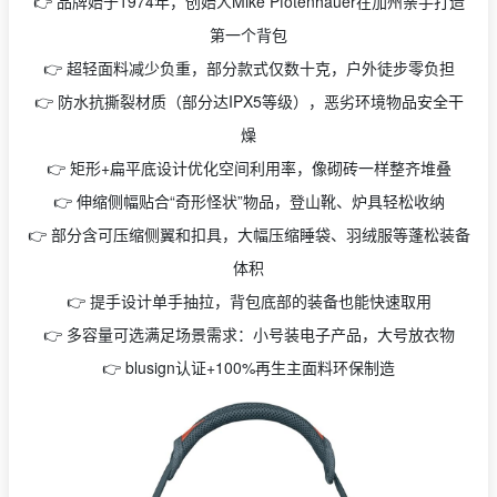
👉 品牌始于1974年，创始人Mike Pfotenhauer在加州亲手打造
第一个背包
👉 超轻面料减少负重，部分款式仅数十克，户外徒步零负担
👉 防水抗撕裂材质（部分达IPX5等级），恶劣环境物品安全干
燥
👉 矩形+扁平底设计优化空间利用率，像砌砖一样整齐堆叠
👉 伸缩侧幅贴合“奇形怪状”物品，登山靴、炉具轻松收纳
👉 部分含可压缩侧翼和扣具，大幅压缩睡袋、羽绒服等蓬松装备
体积
👉 提手设计单手抽拉，背包底部的装备也能快速取用
👉 多容量可选满足场景需求：小号装电子产品，大号放衣物
👉 blusign认证+100%再生主面料环保制造