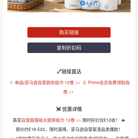
购买链接
复制折扣码
🔗链接直达
1. 单品|亚马逊自营厨房纸巾 12卷 >>
2. Prime会员免费领取指
南 >>
💓 优惠详情
英亚
自营超强吸水厨房纸巾 12卷 >>
限时好价仅£12收！ 🔥
原价约£18-£22，限时直降，亚马逊自营家清品类爆款！