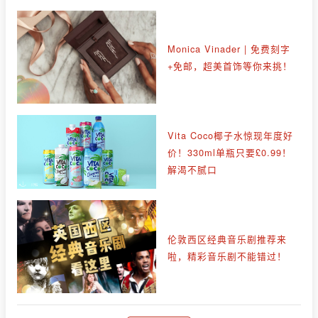
Monica Vinader | 免费刻字
+免邮，超美首饰等你来挑！
Vita Coco椰子水惊现年度好
价！330ml单瓶只要£0.99！
解渴不腻口
伦敦西区经典音乐剧推荐来
啦，精彩音乐剧不能错过！