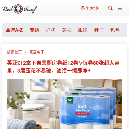
冬季大促
品牌A-Z
专题
护肤
美妆
服饰
鞋子
包包
折扣首页
家居电子
英亚£12拿下自营厨房卷纸12卷✨每卷80张超大容
量，3层压花不易破，油污一擦即净⚡️