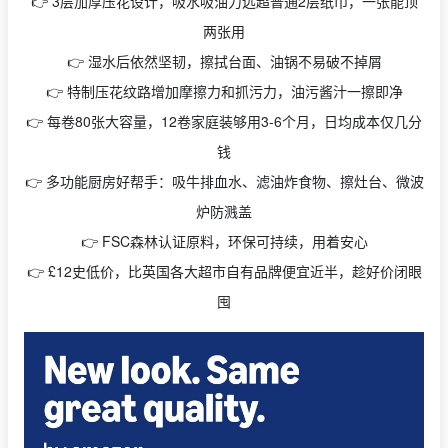
👉 3层加厚压花设计，吸水吸油力远超普通2层纸巾，一张能顶
两张用
👉 湿水后依然坚韧，擦拭台面、油锅不易破不掉屑
👉 特制压花纹路增加摩擦力和抓污力，油污酱汁一擦即净
👉 每卷80张大容量，12卷家庭装够用3-6个月，日均成本仅几分
钱
👉 多功能厨房好帮手：吸牛排血水、滤油炸食物、擦灶台、微波
炉防溅盖
👉 FSC森林认证原料，环保可持续，用着安心
👉 £12史低价，比英国各大超市自有品牌便宜近半，趁好价闭眼
囤