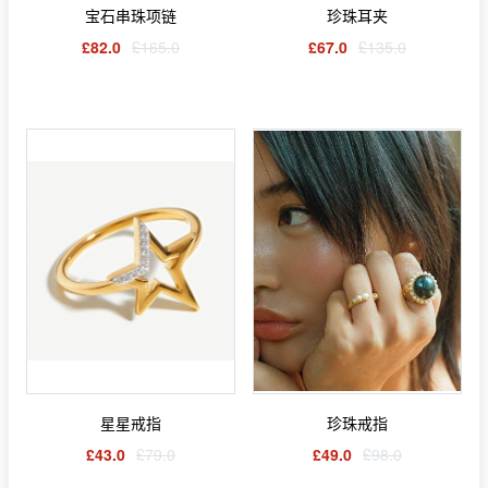
宝石串珠项链
珍珠耳夹
£82.0
£165.0
£67.0
£135.0
星星戒指
珍珠戒指
£43.0
£79.0
£49.0
£98.0