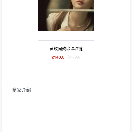
黄玫同款珍珠项链
£143.0
£179.0
商家介绍