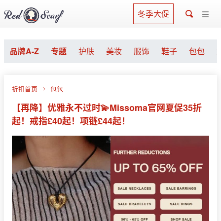
冬季大促
品牌A-Z
专题
护肤
美妆
服饰
鞋子
包包
折扣首页
包包
【再降】优雅永不过时💫Missoma官网夏促35折
起！戒指£40起！项链£44起！