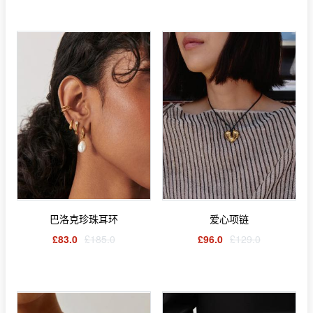
巴洛克珍珠耳环
爱心项链
£83.0
£185.0
£96.0
£129.0