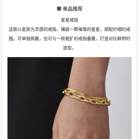
🟩 单品推荐
星星戒指
这款以星辰为灵感的戒指，镶嵌一颗璀璨的星星，搭配纤细的戒
圈。可单独佩戴，也可与一枚粗犷的戒指叠戴，打造对比鲜明的
造型。