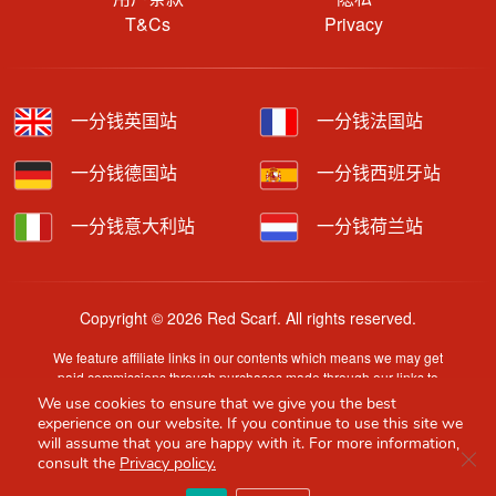
T&Cs
Privacy
一分钱英国站
一分钱法国站
一分钱德国站
一分钱西班牙站
一分钱意大利站
一分钱荷兰站
Copyright © 2026 Red Scarf. All rights reserved.
We feature affiliate links in our contents which means we may get
paid commissions through purchases made through our links to
retailer sites.
We use cookies to ensure that we give you the best
Content is provided by users, brands or merchants. Some
experience on our website. If you continue to use this site we
information may have been generated by AI and is provided for
will assume that you are happy with it. For more information,
Clo
guidance only. Accuracy and availability may change without prior
consult the
Privacy policy.
notice.
Red Scarf