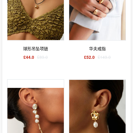
球形吊坠项链
华夫戒指
£44.0
£89.0
£52.0
£149.0