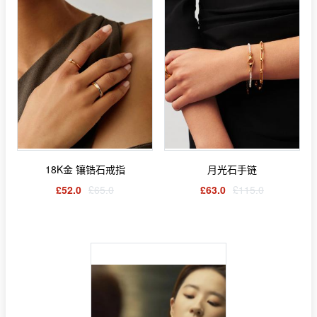
18K金 镶锆石戒指
月光石手链
£52.0
£65.0
£63.0
£115.0