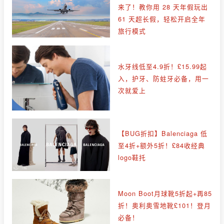
来了！教你用 28 天年假玩出
61 天超长假，轻松开启全年
旅行模式
水牙线低至4.9折！£15.99起
入，护牙、防蛀牙必备，用一
次就爱上
【BUG折扣】Balenciaga 低
至4折+额外5折！£84收经典
logo鞋托
Moon Boot月球靴5折起+再85
折！奥利奥雪地靴£101！登月
必备！