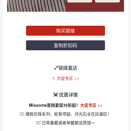
购买链接
复制折扣码
🔗链接直达
1. 大促专区 >>
💓 优惠详情
Missoma官网夏促35折起！
大促专区 >>
👉🏻 爆款珍珠系列、蛇骨项链、月光石全在捡漏区！
👉🏻 日常叠戴或者单戴都显质感～