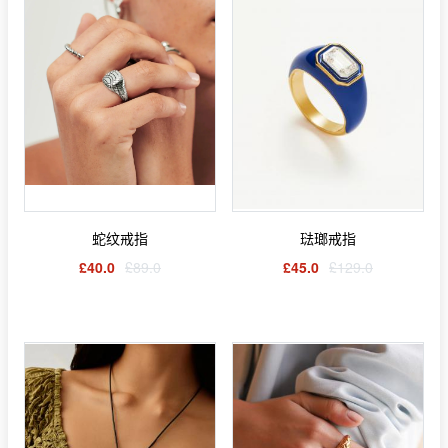
蛇纹戒指
琺瑯戒指
£40.0
£89.0
£45.0
£129.0