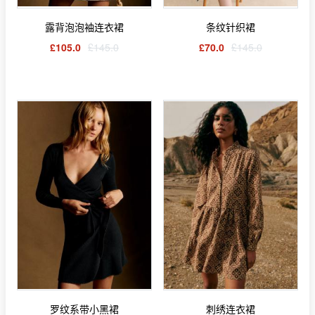
露背泡泡袖连衣裙
条纹针织裙
£105.0
£145.0
£70.0
£145.0
罗纹系带小黑裙
刺绣连衣裙