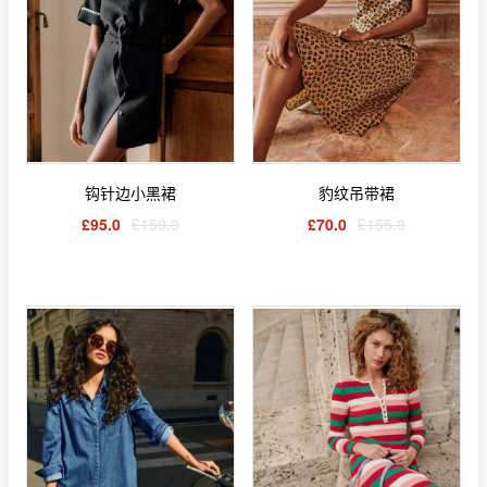
钩针边小黑裙
豹纹吊带裙
£95.0
£150.0
£70.0
£155.0