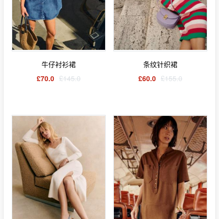
牛仔衬衫裙
条纹针织裙
£70.0
£145.0
£60.0
£155.0