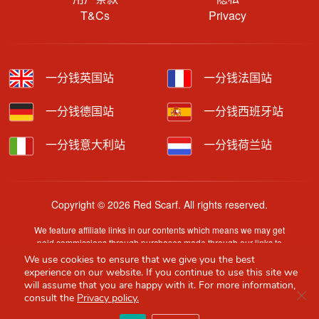
T&Cs
Privacy
一分钱英国站
一分钱法国站
一分钱德国站
一分钱西班牙站
一分钱意大利站
一分钱荷兰站
Copyright © 2026 Red Scarf. All rights reserved.
We feature affiliate links in our contents which means we may get
paid commissions through purchases made through our links to
retailer sites.
We use cookies to ensure that we give you the best
Content is provided by users, brands or merchants. Some
experience on our website. If you continue to use this site we
information may have been generated by AI and is provided for
will assume that you are happy with it. For more information,
Clo
guidance only. Accuracy and availability may change without prior
consult the
Privacy policy.
notice.
Red Scarf