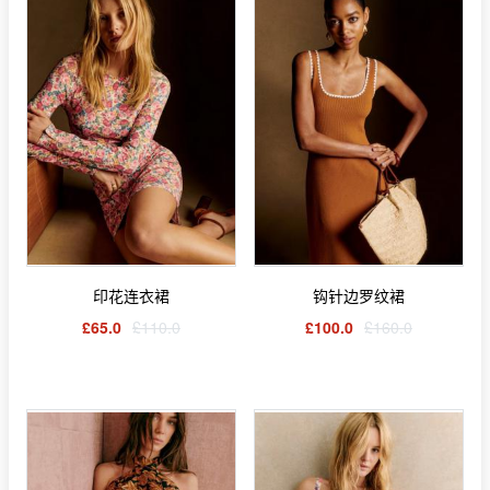
印花连衣裙
钩针边罗纹裙
£65.0
£110.0
£100.0
£160.0