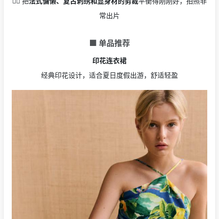
👉🏻 把
法式慵懒、复古刺绣和显身材的剪裁
平衡得刚刚好，拍照非
常出片
🟩 单品推荐
印花连衣裙
经典印花设计，适合夏日度假出游，舒适轻盈