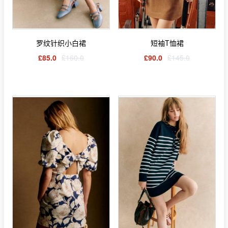
罗纹针织小白裙
短袖T恤裙
£85.0
£160.0
£90.0
£145.0