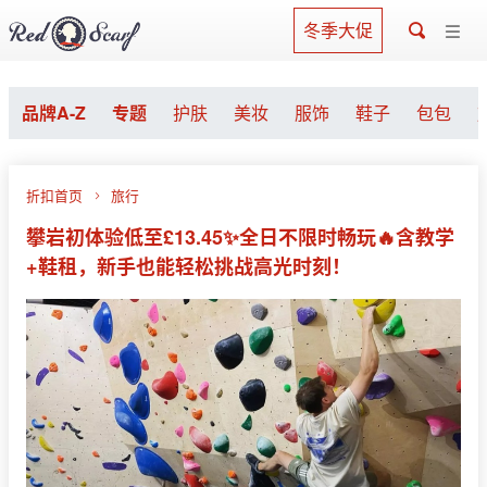
冬季大促
品牌A-Z
专题
护肤
美妆
服饰
鞋子
包包
折扣首页
旅行
攀岩初体验低至£13.45✨全日不限时畅玩🔥含教学
+鞋租，新手也能轻松挑战高光时刻！