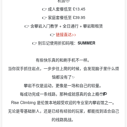
机会🥹
👉 成人套餐低至 £13.45
👉 家庭套餐低至 £39.95
👉 含攀岩入门教学 + 全日通行 + 攀岩鞋租赁
👉
链接直达>>
👉 别忘记使用折扣码哦：
SUMMER
有些快乐真的和刷手机不一样。
当你双手抓住岩点，一步步往上爬的时候，会发现脑子里什么烦
恼都没有了✨
攀岩不仅是运动，更像是一场和自己的较量。
每成功完成一条线路，那种成就感真的会上瘾🥹🧗
Rise Climbing 是伦敦本地超受欢迎的专业室内攀岩馆之一。
无论是零基础新人，还是已经有经验的玩家，都能找到适合自己
的线路挑战。