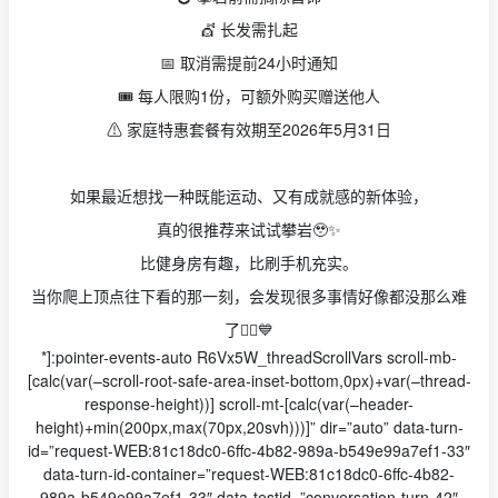
💇 长发需扎起
📅 取消需提前24小时通知
🎟️ 每人限购1份，可额外购买赠送他人
⚠️ 家庭特惠套餐有效期至2026年5月31日
如果最近想找一种既能运动、又有成就感的新体验，
真的很推荐来试试攀岩🥹✨
比健身房有趣，比刷手机充实。
当你爬上顶点往下看的那一刻，会发现很多事情好像都没那么难
了🧗‍♀️💙
*]:pointer-events-auto R6Vx5W_threadScrollVars scroll-mb-
[calc(var(–scroll-root-safe-area-inset-bottom,0px)+var(–thread-
response-height))] scroll-mt-[calc(var(–header-
height)+min(200px,max(70px,20svh)))]” dir=”auto” data-turn-
id=”request-WEB:81c18dc0-6ffc-4b82-989a-b549e99a7ef1-33″
data-turn-id-container=”request-WEB:81c18dc0-6ffc-4b82-
989a-b549e99a7ef1-33″ data-testid=”conversation-turn-42″