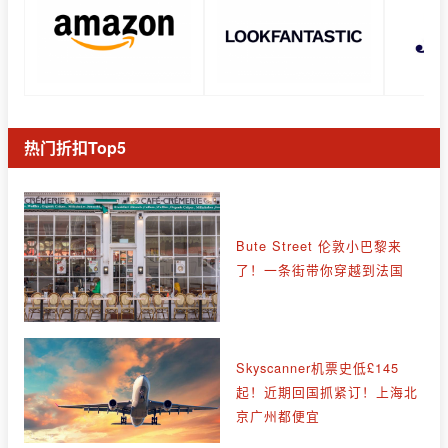
热门折扣Top5
Bute Street 伦敦小巴黎来
了！一条街带你穿越到法国
Skyscanner机票史低£145
起！近期回国抓紧订！上海北
京广州都便宜