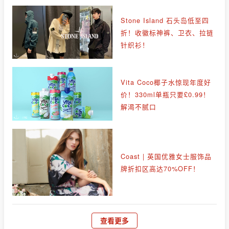
Stone Island 石头岛低至四
折！收徽标神裤、卫衣、拉链
针织衫！
Vita Coco椰子水惊现年度好
价！330ml单瓶只要£0.99！
解渴不腻口
Coast | 英国优雅女士服饰品
牌折扣区高达70%OFF！
查看更多