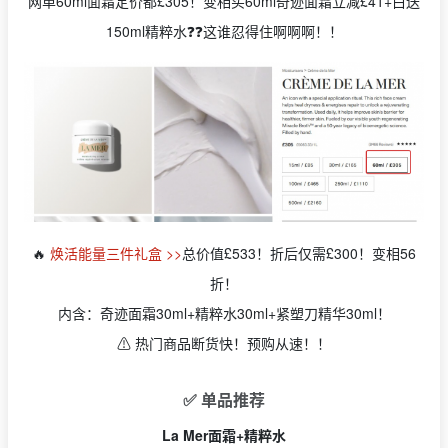
网单60ml面霜定价都£305！变相买60ml奇迹面霜立减£41+白送
150ml精粹水❓❓这谁忍得住啊啊啊！！
🔥
焕活能量三件礼盒 >>
总价值£533！折后仅需£300！变相56
折！
内含：奇迹面霜30ml+精粹水30ml+紧塑刀精华30ml！
⚠️
热门商品断货快！预购从速！！
✅ 单品推荐
La Mer面霜+精粹水