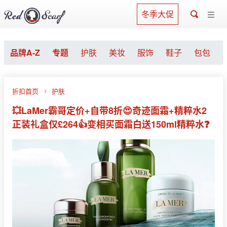
冬季大促
品牌A-Z
专题
护肤
美妆
服饰
鞋子
包包
折扣首页
护肤
💥LaMer霸哥定价+自带8折😍奇迹面霜+精粹水2
正装礼盒仅£264👍变相买面霜白送150ml精粹水❓