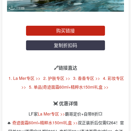
购买链接
复制折扣码
🔗链接直达
1. La Mer专区 >>
2. 护肤专区 >>
3. 香香专区 >>
4. 彩妆专区
>>
5. 单品|奇迹面霜60ml+精粹水150ml礼盒 >>
💓 优惠详情
LF家
La Mer专区 >>
霸哥定价+自带8折💥
🔥
奇迹面霜60ml+精粹水150ml礼盒 >>
双正装折后仅需£264！官