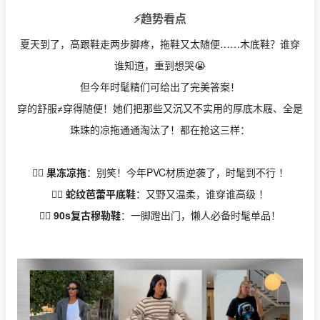
⚡️趋势看点
夏天到了，高跟鞋走两步脚疼，拖鞋又太随便……木底鞋？谁穿
谁知道，重到想哭😭
但今年时髦精们可给出了完美答案！
穿的舒服≠穿得随便！她们把那些又沉又不实用的厚底木屐、全是
珠珠的凉拖通通淘汰了！都在抢这三样：
👉🏻
果冻凉拖
：别笑！今年PVC材质逆袭了，时髦到不行 ！
👉🏻
蛇纹芭蕾平底鞋
：又野又温柔，谁穿谁高级 ！
👉🏻
90s复古穆勒鞋
：一脚蹬出门，懒人必备时髦单品！