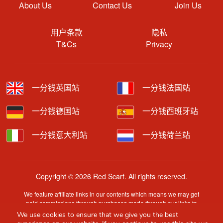
About Us
Contact Us
Join Us
用户条款
隐私
T&Cs
Privacy
一分钱英国站
一分钱法国站
一分钱德国站
一分钱西班牙站
一分钱意大利站
一分钱荷兰站
Copyright © 2026 Red Scarf. All rights reserved.
We feature affiliate links in our contents which means we may get
paid commissions through purchases made through our links to
retailer sites.
We use cookies to ensure that we give you the best
Content is provided by users, brands or merchants. Some