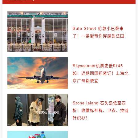
Bute Street 伦敦小巴黎来
了！一条街带你穿越到法国
Skyscanner机票史低£145
起！近期回国抓紧订！上海北
京广州都便宜
Stone Island 石头岛低至四
折！收徽标神裤、卫衣、拉链
针织衫！