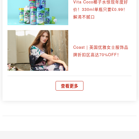
Vita Coco椰子水惊现年度好
价！330ml单瓶只要£0.99！
解渴不腻口
Coast | 英国优雅女士服饰品
牌折扣区高达70%OFF！
查看更多