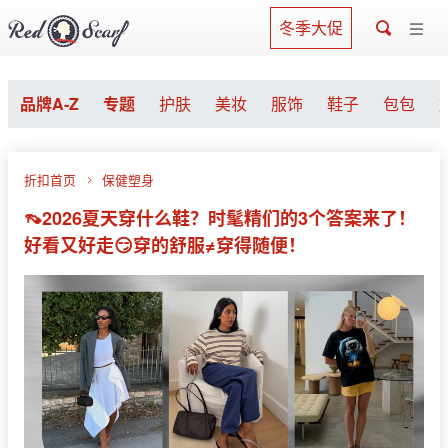
冬季大促
品牌A-Z
专题
护肤
美妆
服饰
鞋子
包包
折扣首页
保健塑身
👡2026夏天穿什么鞋？时髦精们的3个答案来了！
好看又好走😏穿的舒服≠穿得随便！