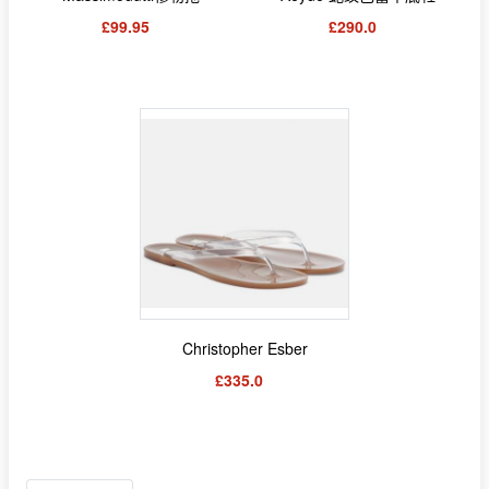
£99.95
£290.0
Christopher Esber
£335.0