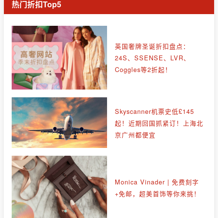
热门折扣Top5
英国奢牌圣诞折扣盘点：
24S、SSENSE、LVR、
Coggles等2折起！
Skyscanner机票史低£145
起！近期回国抓紧订！上海北
京广州都便宜
Monica Vinader | 免费刻字
+免邮，超美首饰等你来挑！