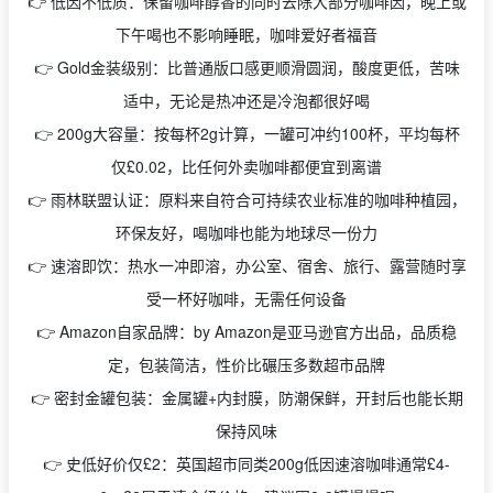
👉 低因不低质：保留咖啡醇香的同时去除大部分咖啡因，晚上或
下午喝也不影响睡眠，咖啡爱好者福音
👉 Gold金装级别：比普通版口感更顺滑圆润，酸度更低，苦味
适中，无论是热冲还是冷泡都很好喝
👉 200g大容量：按每杯2g计算，一罐可冲约100杯，平均每杯
仅£0.02，比任何外卖咖啡都便宜到离谱
👉 雨林联盟认证：原料来自符合可持续农业标准的咖啡种植园，
环保友好，喝咖啡也能为地球尽一份力
👉 速溶即饮：热水一冲即溶，办公室、宿舍、旅行、露营随时享
受一杯好咖啡，无需任何设备
👉 Amazon自家品牌：by Amazon是亚马逊官方出品，品质稳
定，包装简洁，性价比碾压多数超市品牌
👉 密封金罐包装：金属罐+内封膜，防潮保鲜，开封后也能长期
保持风味
👉 史低好价仅£2：英国超市同类200g低因速溶咖啡通常£4-