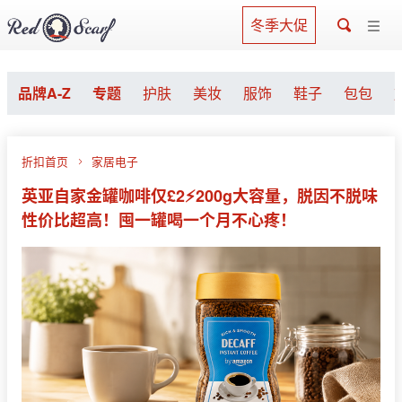
冬季大促
品牌A-Z
专题
护肤
美妆
服饰
鞋子
包包
折扣首页
家居电子
英亚自家金罐咖啡仅£2⚡200g大容量，脱因不脱味
性价比超高！囤一罐喝一个月不心疼！