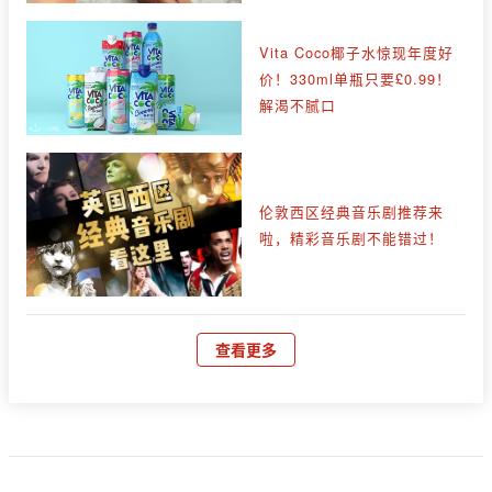
Vita Coco椰子水惊现年度好
价！330ml单瓶只要£0.99！
解渴不腻口
伦敦西区经典音乐剧推荐来
啦，精彩音乐剧不能错过！
查看更多