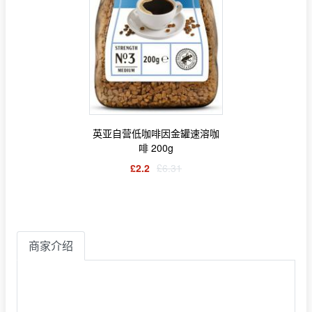
英亚自营低咖啡因金罐速溶咖
啡 200g
£2.2
£6.31
商家介绍