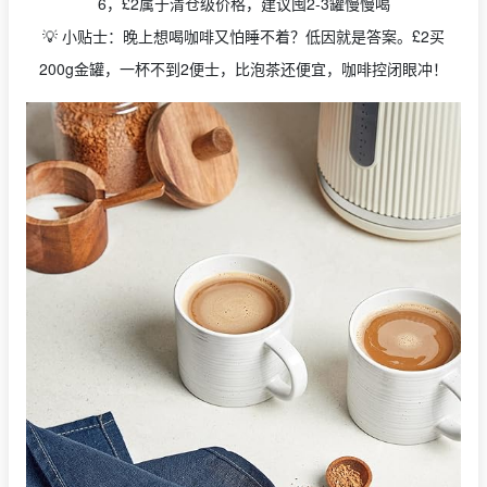
6，£2属于清仓级价格，建议囤2-3罐慢慢喝
💡 小贴士：晚上想喝咖啡又怕睡不着？低因就是答案。£2买
200g金罐，一杯不到2便士，比泡茶还便宜，咖啡控闭眼冲！