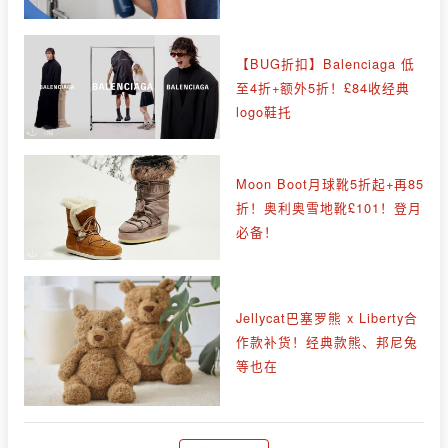
【BUG折扣】Balenciaga 低
至4折+额外5折！£84收经典
logo鞋托
Moon Boot月球靴5折起+再85
折！奥利奥雪地靴£101！登月
必备！
Jellycat巴塞罗熊 x Liberty合
作款补货！经典款熊、邦尼兔
等也在