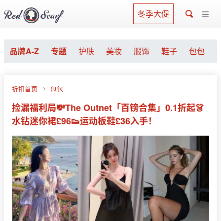
冬季大促
品牌A-Z
专题
护肤
美妆
服饰
鞋子
包包
折扣首页
包包
捡漏福利局💸The Outnet「百镑合集」0.1折起👗
水钻迷你裙£96👟运动板鞋£36入手！