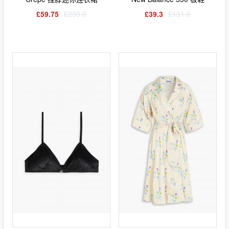
£59.75
£239.0
£39.3
£131.0