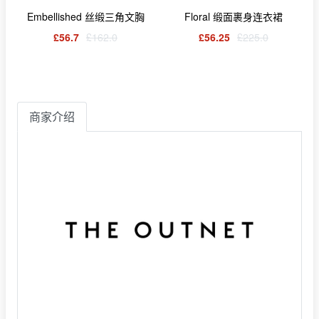
Embellished 丝缎三角文胸
Floral 缎面裹身连衣裙
£56.7
£162.0
£56.25
£225.0
商家介绍