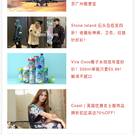
京广州都便宜
Stone Island 石头岛低至四
折！收徽标神裤、卫衣、拉链
针织衫！
Vita Coco椰子水惊现年度好
价！330ml单瓶只要£0.99！
解渴不腻口
Coast | 英国优雅女士服饰品
牌折扣区高达70%OFF！