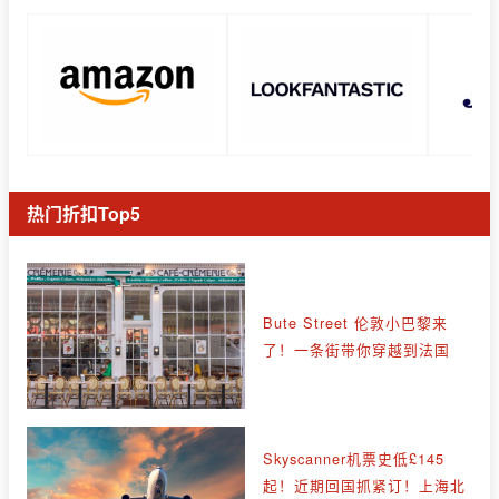
热门折扣Top5
Bute Street 伦敦小巴黎来
了！一条街带你穿越到法国
Skyscanner机票史低£145
起！近期回国抓紧订！上海北