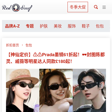
冬季大促
品牌A-Z
专题
护肤
美妆
服饰
鞋子
包包
折扣首页
包包
【神仙定价】⚠️⚠️Prada墨镜61折起！🕶封图陈都
灵、戚薇等明星达人同款£180起！