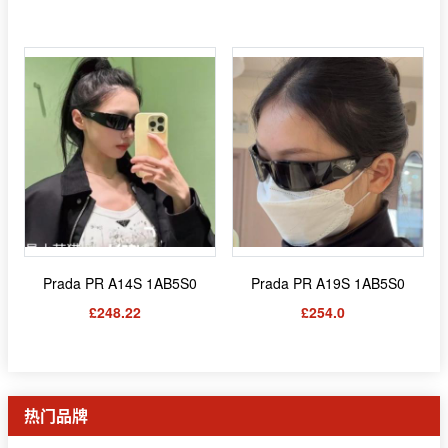
Prada PR A14S 1AB5S0
Prada PR A19S 1AB5S0
£248.22
£254.0
热门品牌