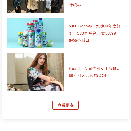
针织衫！
Vita Coco椰子水惊现年度好
价！330ml单瓶只要£0.99！
解渴不腻口
Coast | 英国优雅女士服饰品
牌折扣区高达70%OFF！
查看更多