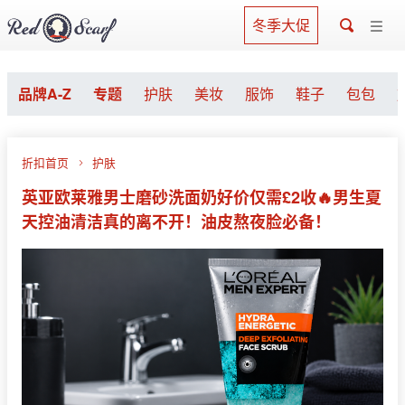
冬季大促
品牌A-Z
专题
护肤
美妆
服饰
鞋子
包包
折扣首页
护肤
英亚欧莱雅男士磨砂洗面奶好价仅需£2收🔥男生夏
天控油清洁真的离不开！油皮熬夜脸必备！