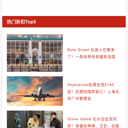
热门折扣Top5
Bute Street 伦敦小巴黎来
了！一条街带你穿越到法国
Skyscanner机票史低£145
起！近期回国抓紧订！上海北
京广州都便宜
Stone Island 石头岛低至四
折！收徽标神裤、卫衣、拉链