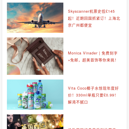
Skyscanner机票史低£145
起！近期回国抓紧订！上海北
京广州都便宜
Monica Vinader | 免费刻字
+免邮，超美首饰等你来挑！
Vita Coco椰子水惊现年度好
价！330ml单瓶只要£0.99！
解渴不腻口