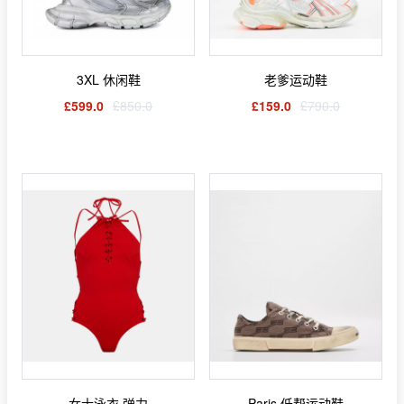
3XL 休闲鞋
老爹运动鞋
£599.0
£850.0
£159.0
£790.0
女士泳衣 弹力
Paris 低帮运动鞋