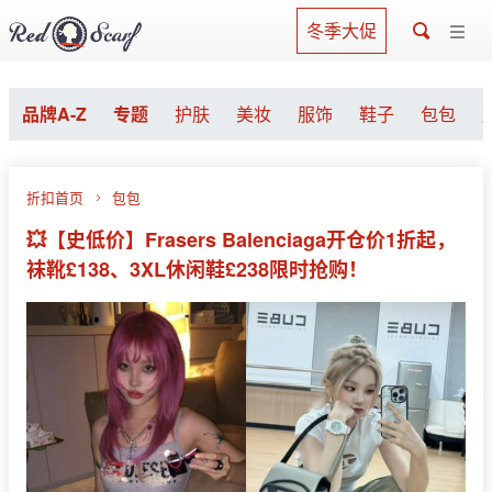
冬季大促
品牌A-Z
专题
护肤
美妆
服饰
鞋子
包包
折扣首页
包包
💥【史低价】Frasers Balenciaga开仓价1折起，
袜靴£138、3XL休闲鞋£238限时抢购！