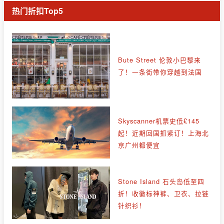
热门折扣Top5
Bute Street 伦敦小巴黎来
了！一条街带你穿越到法国
Skyscanner机票史低£145
起！近期回国抓紧订！上海北
京广州都便宜
Stone Island 石头岛低至四
折！收徽标神裤、卫衣、拉链
针织衫！