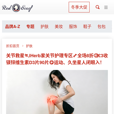
冬季大促
品牌A-Z
专题
护肤
美妆
服饰
鞋子
包包
折扣首页
护肤
关节救星🏃iHerb家关节护理专区🦴全场8折🧐£3收
镁锌维生素D3片90片😋运动、久坐星人闭眼入！