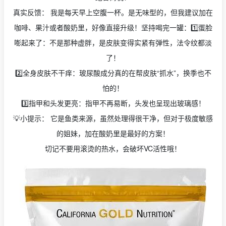
真实反馈： 我是每天早上空腹一杯。是无味型的，但我建议加在
咖啡、果汁或者酸奶里，好像直接升级！坚持喝完一罐：1️⃣蛋脸
嘭起来了：不是那种虚胖，是皮肤变得实紧有弹性，法令纹都淡
了！
2️⃣全身皮肤不干痒：玻尿酸成分真的在帮皮肤“抓水”，换季也不
怕的！
3️⃣指甲和头发更亮：指甲不再易断，头发也呈现出玻璃感！
💡小提示： 它是鱼类来源，虽然处理得很干净，但对于极度敏感
的姐妹，加在酸奶里是最好的方案！
切记不要用滚烫的热水，会破坏VC活性哦！