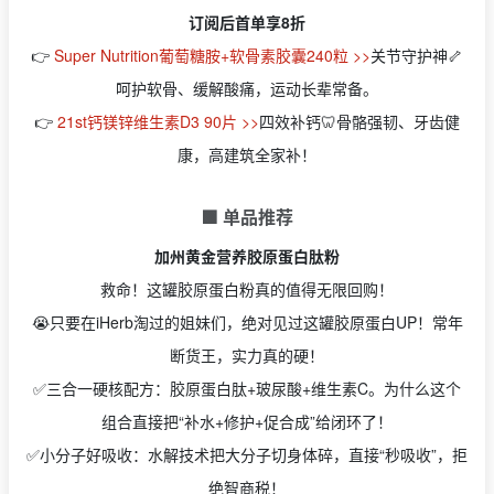
订阅后首单享8折
👉
Super Nutrition葡萄糖胺+软骨素胶囊240粒 >>
关节守护神🦴
呵护软骨、缓解酸痛，运动长辈常备。
👉
21st钙镁锌维生素D3 90片 >>
四效补钙🦷骨骼强韧、牙齿健
康，高建筑全家补！
🟩 单品推荐
加州黄金营养胶原蛋白肽粉
救命！这罐胶原蛋白粉真的值得无限回购！
😭只要在iHerb淘过的姐妹们，绝对见过这罐胶原蛋白UP！常年
断货王，实力真的硬！
✅三合一硬核配方：胶原蛋白肽+玻尿酸+维生素C。为什么这个
组合直接把“补水+修护+促合成”给闭环了！
✅小分子好吸收：水解技术把大分子切身体碎，直接“秒吸收”，拒
绝智商税！