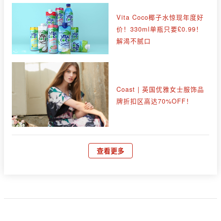
Vita Coco椰子水惊现年度好
价！330ml单瓶只要£0.99！
解渴不腻口
Coast | 英国优雅女士服饰品
牌折扣区高达70%OFF！
查看更多