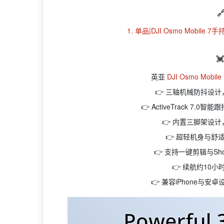

1. 单品|DJI Osmo Mobile 7

英亚
DJI Osmo Mobil
👉 三轴机械防抖设
👉 ActiveTrack 
👉 内置三脚架设
👉 超轻机身与
👉 支持一键剪辑与Sh
👉 续航约10
👉 兼容iPhone与安