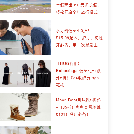
年假玩出 61 天超长假，
轻松开启全年旅行模式
水牙线低至4.9折！
£15.99起入，护牙、防蛀
牙必备，用一次就爱上
【BUG折扣】
Balenciaga 低至4折+额
外5折！£84收经典logo
鞋托
Moon Boot月球靴5折起
+再85折！奥利奥雪地靴
£101！登月必备！