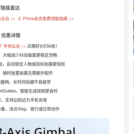
链接直达
手持云台 >>
2. Prime会员免费领取指南 >>
 优惠详情
e 7 手持云台 >>
近期好价£56收！
计，大幅减少抖动画面更稳定流畅
7.0智能跟拍，自动锁定人物或目标拍摄更轻松
计，随时放置拍摄无需额外配件
舒适握柄，长时间拍摄不易疲劳
otGuides，智能生成视频更省时
小时，支持边拍边为手机充电
卓设备，适合Vlog、旅行或日常创作