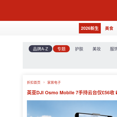
2026新生
美食
品牌A-Z
专题
护肤
美妆
服
折扣首页
家居电子
英亚DJI Osmo Mobile 7手持云台仅£