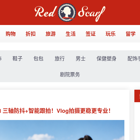
购物
折扣
旅游
生活
签证
玩乐
留学
饰
鞋子
包包
旅行
男士
保健塑身
配饰
剧院票务
56收📱三轴防抖+智能跟拍！Vlog拍摄更稳更专业！