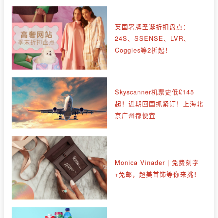
英国奢牌圣诞折扣盘点：
24S、SSENSE、LVR、
Coggles等2折起！
Skyscanner机票史低£145
起！近期回国抓紧订！上海北
京广州都便宜
Monica Vinader | 免费刻字
+免邮，超美首饰等你来挑！