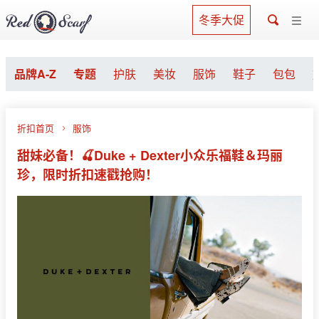
冬季大促
品牌A-Z
专题
护肤
美妆
服饰
鞋子
包包
折扣首页
服饰
甜妹必备！🍒Duke + Dexter小众乐福鞋＆玛丽
珍，限时折扣速戳抢购！