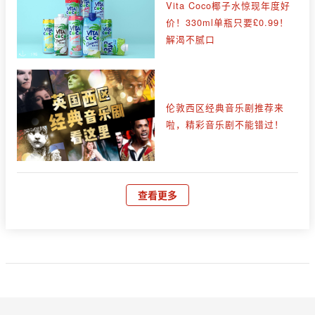
Vita Coco椰子水惊现年度好
价！330ml单瓶只要£0.99！
解渴不腻口
伦敦西区经典音乐剧推荐来
啦，精彩音乐剧不能错过！
查看更多