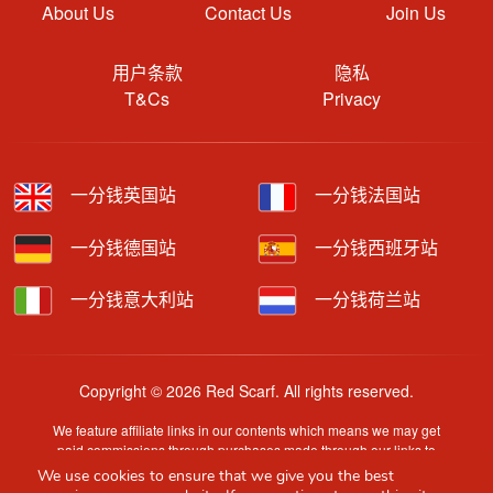
About Us
Contact Us
Join Us
用户条款
隐私
T&Cs
Privacy
一分钱英国站
一分钱法国站
一分钱德国站
一分钱西班牙站
一分钱意大利站
一分钱荷兰站
Copyright © 2026 Red Scarf. All rights reserved.
We feature affiliate links in our contents which means we may get
paid commissions through purchases made through our links to
retailer sites.
We use cookies to ensure that we give you the best
Content is provided by users, brands or merchants. Some