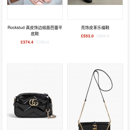
Rockstud 真皮饰边缎面芭蕾平
亮饰皮革乐福鞋
底鞋
£553.0
£850.0
£374.4
£780.0