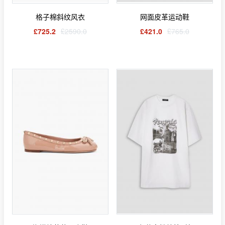
格子棉斜纹风衣
网面皮革运动鞋
£725.2
£2590.0
£421.0
£765.0