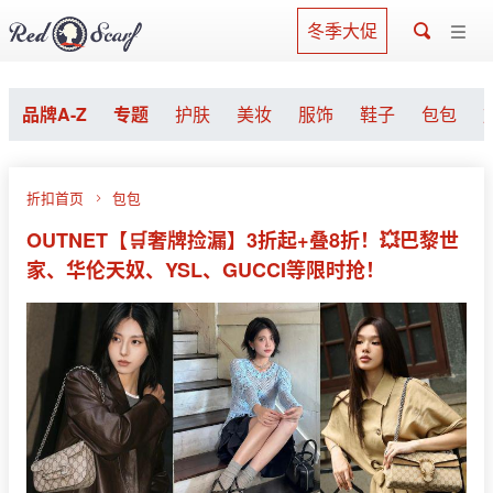
冬季大促
品牌A-Z
专题
护肤
美妆
服饰
鞋子
包包
折扣首页
包包
OUTNET【🛒奢牌捡漏】3折起+叠8折！💥巴黎世
家、华伦天奴、YSL、GUCCI等限时抢！