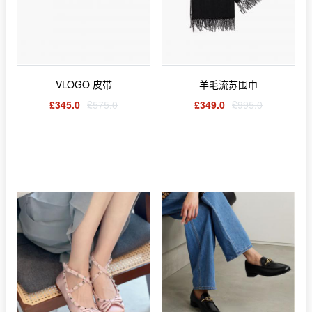
VLOGO 皮带
羊毛流苏围巾
£345.0
£575.0
£349.0
£995.0