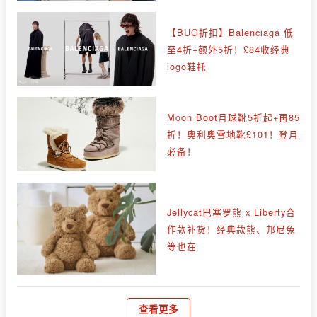
【BUG折扣】Balenciaga 低
至4折+额外5折！£84收经典
logo鞋托
Moon Boot月球靴5折起+再85
折！奥利奥雪地靴£101！登月
必备！
Jellycat巴塞罗熊 x Liberty合
作款补货！经典款熊、邦尼兔
等也在
查看更多