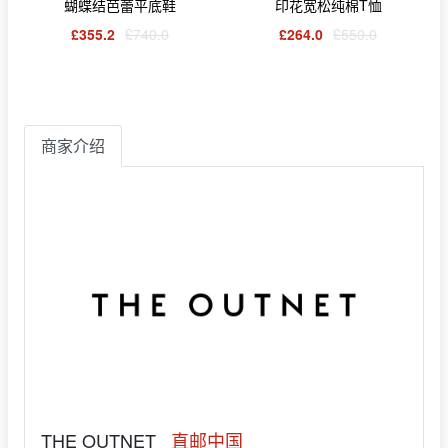
蝴蝶结芭蕾平底鞋
印花宽松纯棉T恤
£355.2
£740.0
£264.0
£550.0
商家介绍
THE OUTNET
直邮中国