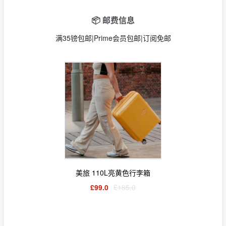
📦 邮费信息
满35镑包邮|Prime会员包邮|订阅免邮
美旅 110L亮黄色行李箱
£99.0
£185.0