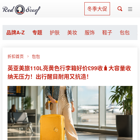
冬季大促
品牌A-Z
专题
护肤
美妆
服饰
鞋子
包包
折扣首页
包包
英亚美旅110L亮黄色行李箱好价£99收🧳大容量收
纳无压力！出行醒目耐用又抗造！