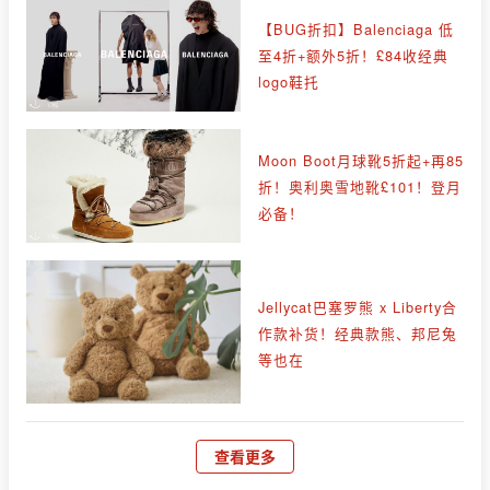
【BUG折扣】Balenciaga 低
至4折+额外5折！£84收经典
logo鞋托
Moon Boot月球靴5折起+再85
折！奥利奥雪地靴£101！登月
必备！
Jellycat巴塞罗熊 x Liberty合
作款补货！经典款熊、邦尼兔
等也在
查看更多