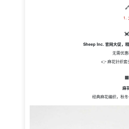

1.

Sheep Inc. 官网大
无需优惠
👉 麻花针织

麻
经典麻花编织，秋冬