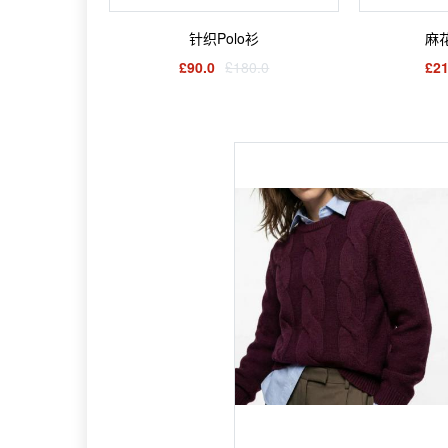
针织Polo衫
麻
£90.0
£180.0
£21