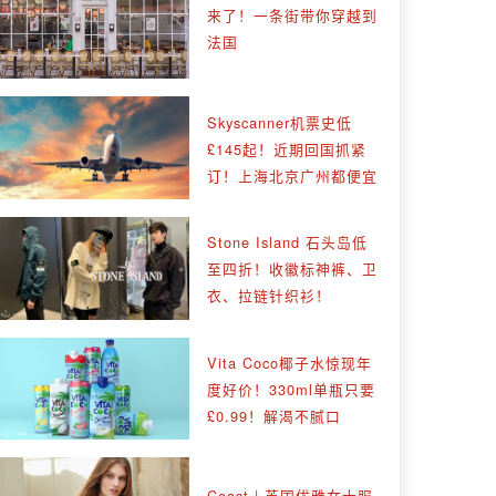
来了！一条街带你穿越到
法国
Skyscanner机票史低
£145起！近期回国抓紧
订！上海北京广州都便宜
Stone Island 石头岛低
至四折！收徽标神裤、卫
衣、拉链针织衫！
Vita Coco椰子水惊现年
度好价！330ml单瓶只要
£0.99！解渴不腻口
Coast | 英国优雅女士服