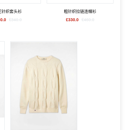
花针织套头衫
粗针织拉链连帽衫
0.0
£340.0
£330.0
£460.0