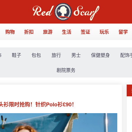
购物
折扣
旅游
生活
签证
玩乐
留学
饰
鞋子
包包
旅行
男士
保健塑身
配饰
剧院票务
套头衫限时抢购！针织Polo衫£90！