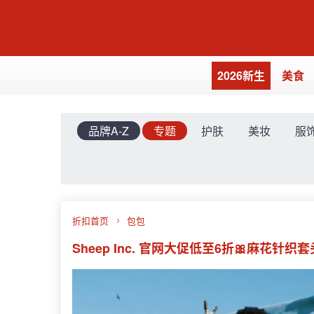
2026新生
美食
品牌A-Z
专题
护肤
美妆
服
折扣首页
包包
Sheep Inc. 官网大促低至6折🎀麻花针织