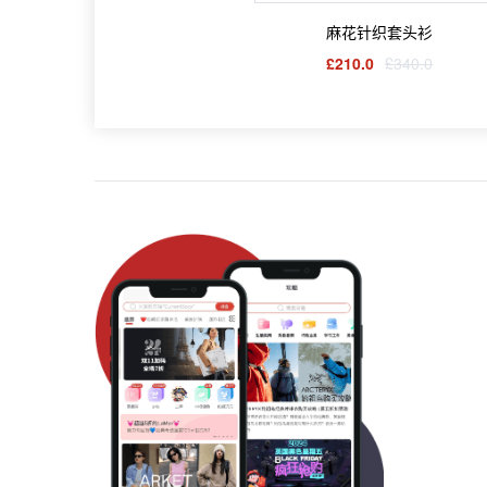
麻花针织套头衫
£210.0
£340.0