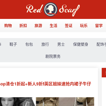
购物
折扣
旅游
生活
签证
玩乐
留学
饰
鞋子
包包
旅行
男士
保健塑身
配饰
剧院票务
 Topshop清仓1折起+新人9折❗英区姐妹速抢内裙子牛仔