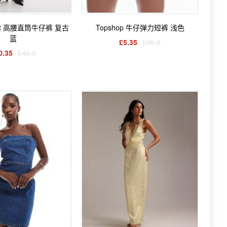
Kort 高腰直筒牛仔裤 复古
Topshop 牛仔弹力短裤 浅色
蓝
£5.35
£36.0
0.35
£46.0