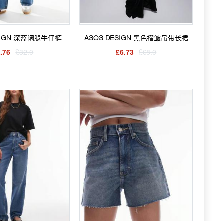
ESIGN 深蓝阔腿牛仔裤
ASOS DESIGN 黑色褶皱吊带长裙
.76
£32.0
£6.73
£68.0