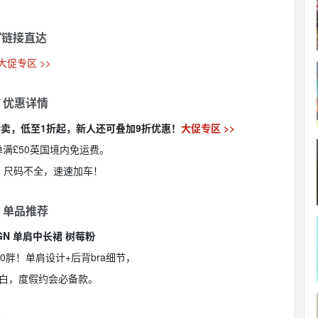
链接直达
 大促专区 >>
 优惠详情
hop 清仓特卖，低至1折起，新人还可叠加9折优惠！
大促专区 >>
订单满£50英国境内免运费。
，尺码不全，速速加车！
 单品推荐
SIGN 单肩中长裙 树莓粉
10胖！单肩设计+后背bra细节，
白，度假约会必备款。