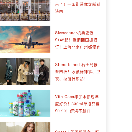
来了！一条街带你穿越到
法国
Skyscanner机票史低
£145起！近期回国抓紧
订！上海北京广州都便宜
Stone Island 石头岛低
至四折！收徽标神裤、卫
衣、拉链针织衫！
Vita Coco椰子水惊现年
度好价！330ml单瓶只要
£0.99！解渴不腻口
Coast | 英国优雅女士服