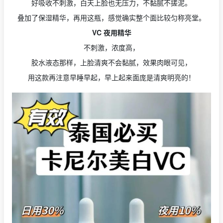
好吸收不刺激，白天上脸也无压力，不黏腻不搓泥。
叠加了保湿精华，再用这瓶，感觉确实整个面比较匀称亮堂。
VC 夜用精华
不刺激，浓度高，
胶水液态那样，上脸清爽不会黏腻，效果肉眼可见，
用这款再注意早睡早起，早上起来面庞是清爽明亮的！