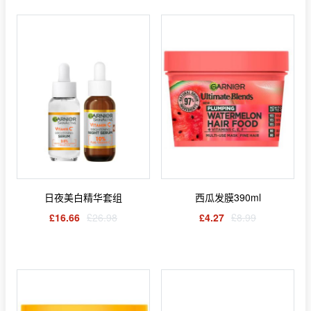
日夜美白精华套组
西瓜发膜390ml
£16.66
£26.98
£4.27
£8.99