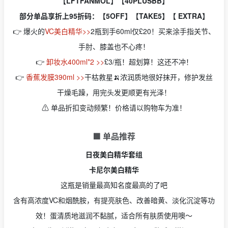
【LFTFANMOL】【40PLUSBB】
部分单品享折上95折码：【5OFF】【TAKE5】【 EXTRA】
👉 爆火的
VC美白精华>>
2瓶到手60ml仅£20！买来涂手指关节、
手肘、膝盖也不心疼！
👉
卸妆水400ml*2 >>
£3/瓶！超划算！这还不冲！
👉
香蕉发膜390ml >>
干枯救星🍌浓润质地很好抹开，修护发丝
干燥毛躁，用完头发更顺更有光泽！
⚠️ 单品折扣变动频繁！价格请以购物车为准！
🟩 单品推荐
日夜美白精华套组
卡尼尔美白精华
这瓶是销量最高知名度最高的了吧
含有高浓度VC和烟酰胺，有提亮肤色、改善暗黄、淡化沉淀等功
效！蛋清质地滋润不黏腻，适合所有肤质使用噢～