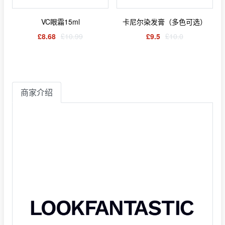
VC眼霜15ml
卡尼尔染发膏（多色可选）
£8.68
£10.99
£9.5
£10.0
商家介绍