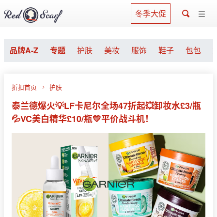
冬季大促
品牌A-Z
专题
护肤
美妆
服饰
鞋子
包包
折扣首页
护肤
泰兰德爆火💡LF卡尼尔全场47折起💥卸妆水£3/瓶
💦VC美白精华£10/瓶💛平价战斗机！