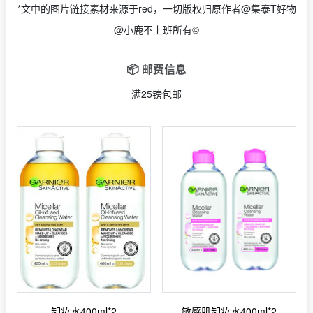
*文中的图片链接素材来源于red，一切版权归原作者@集泰T好物
@小鹿不上班所有©
📦 邮费信息
满25镑包邮
卸妆水400ml*2
敏感肌卸妆水400ml*2