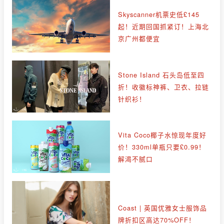
Skyscanner机票史低£145
起！近期回国抓紧订！上海北
京广州都便宜
Stone Island 石头岛低至四
折！收徽标神裤、卫衣、拉链
针织衫！
Vita Coco椰子水惊现年度好
价！330ml单瓶只要£0.99！
解渴不腻口
Coast | 英国优雅女士服饰品
牌折扣区高达70%OFF！