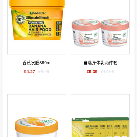
香蕉发膜390ml
自选身体乳两件套
£4.27
£8.99
£9.39
£17.98