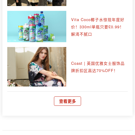
Vita Coco椰子水惊现年度好
价！330ml单瓶只要£0.99！
解渴不腻口
Coast | 英国优雅女士服饰品
牌折扣区高达70%OFF！
查看更多