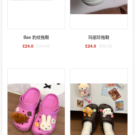
Bae 豹纹拖鞋
玛丽珍拖鞋
£24.0
£74.99
£24.0
£59.99