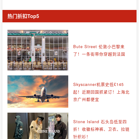
热门折扣Top5
Bute Street 伦敦小巴黎来
了！一条街带你穿越到法国
Skyscanner机票史低£145
起！近期回国抓紧订！上海北
京广州都便宜
Stone Island 石头岛低至四
折！收徽标神裤、卫衣、拉链
针织衫！