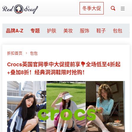
冬季大促
品牌A-Z
专题
护肤
美妆
服饰
鞋子
包包
折扣首页
包包
Crocs英国官网季中大促提前享💐全场低至4折起
+叠加8折！经典洞洞鞋限时抢购！