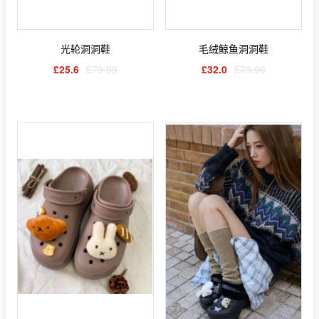
光轮洞洞鞋
毛绒鲸鱼洞洞鞋
£25.6
£79.99
£32.0
£79.99