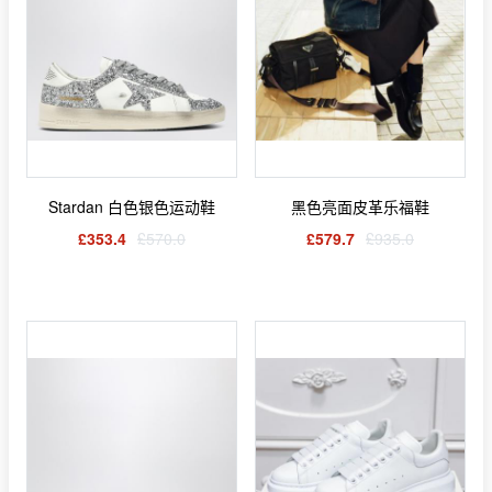
Stardan 白色银色运动鞋
黑色亮面皮革乐福鞋
£353.4
£570.0
£579.7
£935.0