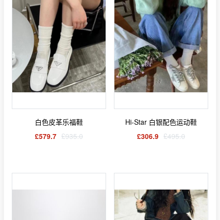
白色皮革乐福鞋
Hi-Star 白银配色运动鞋
£579.7
£935.0
£306.9
£495.0