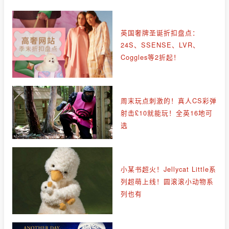
英国奢牌圣诞折扣盘点：
24S、SSENSE、LVR、
Coggles等2折起！
周末玩点刺激的！真人CS彩弹
射击£10就能玩！全英16地可
选
小某书超火！Jellycat Little系
列超萌上线！圆滚滚小动物系
列也有