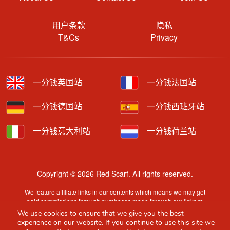
用户条款
隐私
T&Cs
Privacy
一分钱英国站
一分钱法国站
一分钱德国站
一分钱西班牙站
一分钱意大利站
一分钱荷兰站
Copyright © 2026 Red Scarf. All rights reserved.
We feature affiliate links in our contents which means we may get
paid commissions through purchases made through our links to
retailer sites.
We use cookies to ensure that we give you the best
Content is provided by users, brands or merchants. Some
experience on our website. If you continue to use this site we
information may have been generated by AI and is provided for