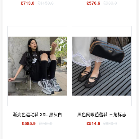
£713.0
£1150.0
£576.6
£930.0
渐变色运动鞋 3XL 黑灰白
黑色网眼芭蕾鞋 三角标志
£585.9
£945.0
£514.6
£830.0