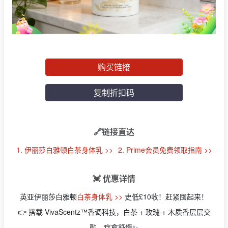
购买链接
复制折扣码
🔗链接直达
1. 伊丽莎白雅顿白茶身体乳 >>
2. Prime会员免费领取指南 >>
💓 优惠详情
英亚伊丽莎白雅顿
白茶身体乳 >>
史低£10收！赶紧囤起来！
👉 搭载 VivaScentz™香调科技，白茶 + 玫瑰 + 木质香层层交
融，疗愈舒缓✨