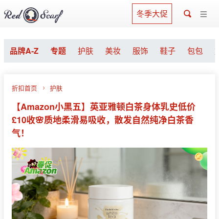
冬季大促
品牌A-Z
专题
护肤
美妆
服饰
鞋子
包包
折扣首页
护肤
【Amazon小黑五】英亚雅顿白茶身体乳史低价
£10收🌸质地柔滑易吸收，散发自然纯净白茶香
气！