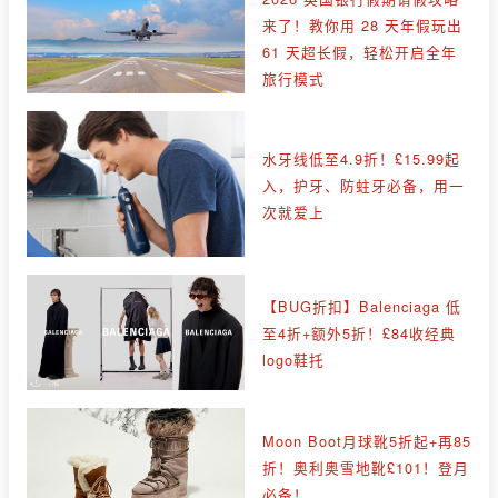
来了！教你用 28 天年假玩出
61 天超长假，轻松开启全年
旅行模式
水牙线低至4.9折！£15.99起
入，护牙、防蛀牙必备，用一
次就爱上
【BUG折扣】Balenciaga 低
至4折+额外5折！£84收经典
logo鞋托
Moon Boot月球靴5折起+再85
折！奥利奥雪地靴£101！登月
必备！