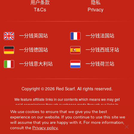
用户条款
隐私
T&Cs
Privacy
一分钱英国站
一分钱法国站
一分钱德国站
一分钱西班牙站
一分钱意大利站
一分钱荷兰站
Copyright © 2026 Red Scarf. All rights reserved.
We feature affiliate links in our contents which means we may get
paid commissions through purchases made through our links to
retailer sites.
We use cookies to ensure that we give you the best
Content is provided by users, brands or merchants. Some
experience on our website. If you continue to use this site we
information may have been generated by AI and is provided for
will assume that you are happy with it. For more information,
Clo
guidance only. Accuracy and availability may change without prior
consult the
Privacy policy.
notice.