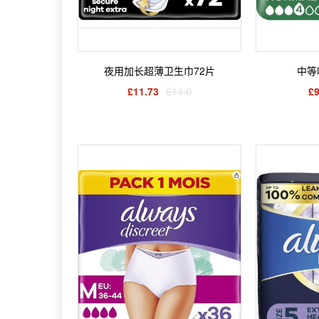
夜用加长超薄卫生巾72片
中等
£11.73
£14.0
£9