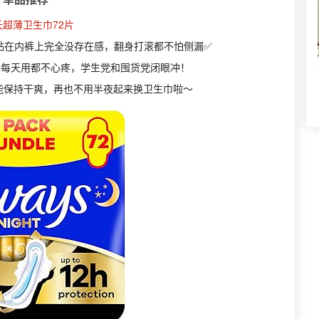
长超薄卫生巾72片
贴在内裤上完全没存在感，翻身打滚都不怕侧漏✅
来每天用都不心疼，学生党和囤货党闭眼冲！
能保持干爽，再也不用半夜起来换卫生巾啦～