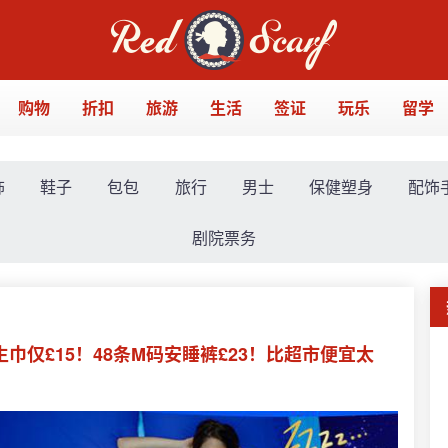
购物
折扣
旅游
生活
签证
玩乐
留学
饰
鞋子
包包
旅行
男士
保健塑身
配饰
剧院票务
卫生巾仅£15！48条M码安睡裤£23！比超市便宜太