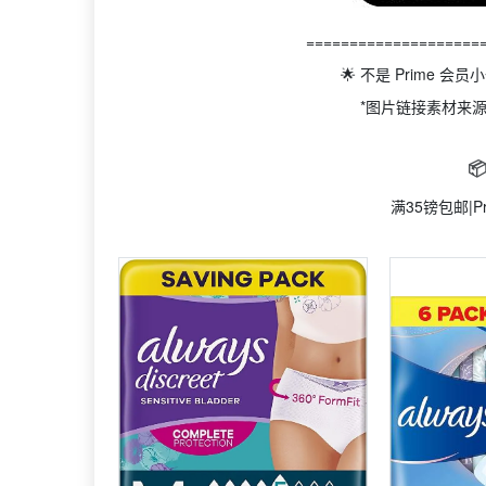
====================
🌟 不是 Prime 会员
*图片链接素材来

满35镑包邮|P