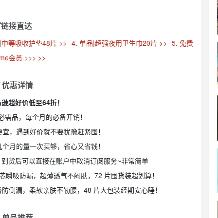
链接直达
品|中等吸收护垫48片 >>
4. 单品|超强夜用卫生巾20片 >>
5. 免费
me会员 >>> >>
 优惠详情
亚马逊超好价低至64折！
必需品，每个月的必备开销！
便宜，遇到好价就不要犹豫赶紧囤！
几个月的量一次买够，省心又省钱！
，到货后可以直接在账户中取消订阅服务~非常简单
收芯瞬吸防漏，超薄透气不闷肤，72 片囤货装超划算！
包臀防侧漏，柔软亲肤不勒腰，48 片大包装经期安心睡！
 单品推荐