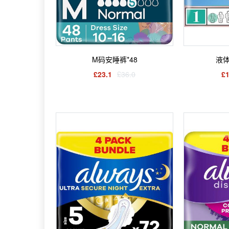
M码安睡裤*48
液体
£23.1
£36.0
£1