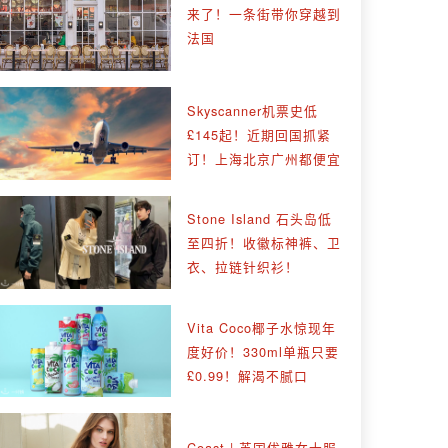
来了！一条街带你穿越到
法国
Skyscanner机票史低
£145起！近期回国抓紧
订！上海北京广州都便宜
Stone Island 石头岛低
至四折！收徽标神裤、卫
衣、拉链针织衫！
Vita Coco椰子水惊现年
度好价！330ml单瓶只要
£0.99！解渴不腻口
Coast | 英国优雅女士服