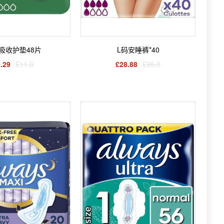
吸收护垫48片
L码安睡裤*40
.29
£11.0
£28.88
£36.0