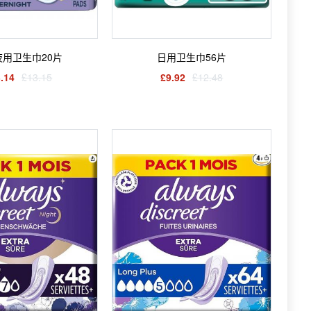
夜用卫生巾20片
日用卫生巾56片
.14
£13.15
£9.92
£12.48