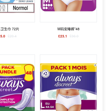
卫生巾 72片
M码安睡裤*48
5.0
£20.4
£23.1
£36.0