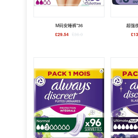
M码安睡裤*36
超强
£29.54
£36.0
£13