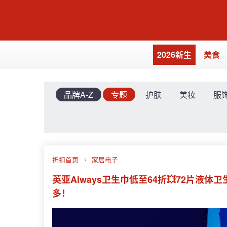
2026新生
美食
品牌A-Z
专题
护肤
美妆
服
折扣首页
家居电子
英亚Always卫生巾低至64折💥72片液体
多！