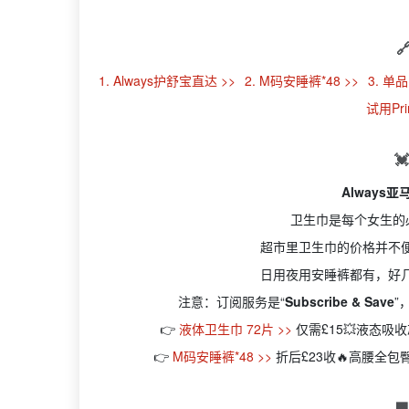

1. Always护舒宝直达 >>
2. M码安睡裤*48 >>
3. 单
试用Pri

Always
卫生巾是每个女生的
超市里卫生巾的价格并不
日用夜用安睡裤都有，好
注意：订阅服务是“
Subscribe & Save
”
👉
液体卫生巾 72片 >>
仅需£15💥液态吸
👉
M码安睡裤*48 >>
折后£23收🔥高腰全
