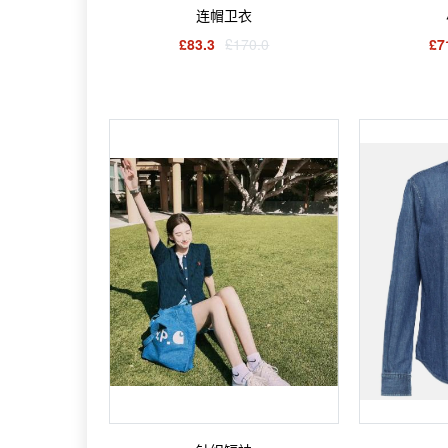
连帽卫衣
£83.3
£170.0
£7