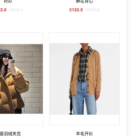
衬衫
麻花背心
2.0
£200.0
£122.5
£250.0
面羽绒夹克
羊毛开衫