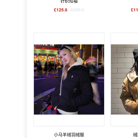
针织短袖
£125.6
£225.0
£11
小马羊绒羽绒服
绒