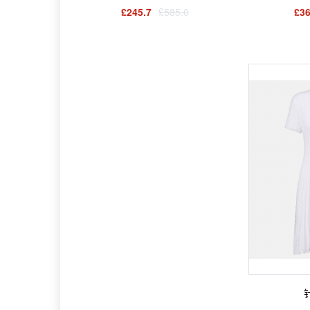
£245.7
£585.0
£36