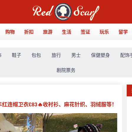
购物
折扣
旅游
生活
签证
玩乐
留学
饰
鞋子
包包
旅行
男士
保健塑身
配饰
剧院票务
新年红连帽卫衣£83🔥收衬衫、麻花针织、羽绒服等！