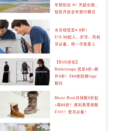
年假玩出 61 天超长假，
轻松开启全年旅行模式
水牙线低至4.9折！
£15.99起入，护牙、防蛀
牙必备，用一次就爱上
【BUG折扣】
Balenciaga 低至4折+额
外5折！£84收经典logo
鞋托
Moon Boot月球靴5折起
+再85折！奥利奥雪地靴
£101！登月必备！