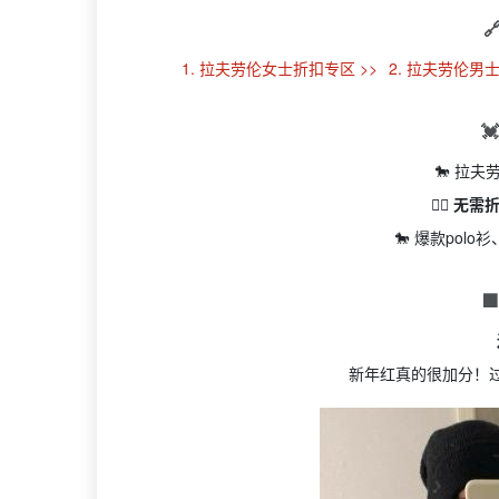

1. 拉夫劳伦女士折扣专区 >>
2. 拉夫劳伦男

🐎 拉夫
👉🏻 
🐎 爆款pol

新年红真的很加分！