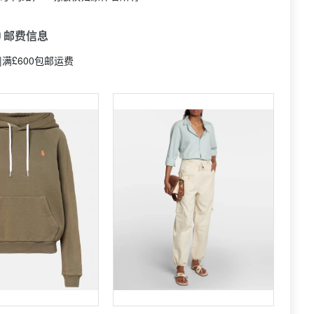
 邮费信息
|满£600包邮运费