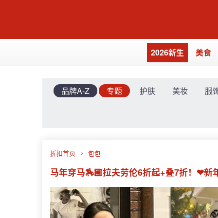
2026新生
美食
品牌A-Z
专题
护肤
美妆
服
折扣首页
包包
马年穿马🏇🏼拉夫劳伦6折起+叠7折！❤