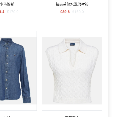
小马帽衫
拉夫劳伦水洗蓝衬衫
1.4
£170.0
£89.6
£160.0