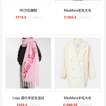
RV方扣踝靴
MaxMara驼毛大衣
£719.6
£1285.0
£1264.2
£2580.0
Logo 围巾羊驼毛混纺
MaxMara羊毛大衣
£225.4
£460.0
£1069.25
£3055.0