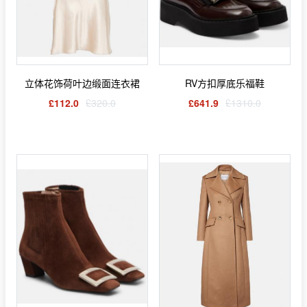
立体花饰荷叶边缎面连衣裙
RV方扣厚底乐福鞋
£112.0
£320.0
£641.9
£1310.0