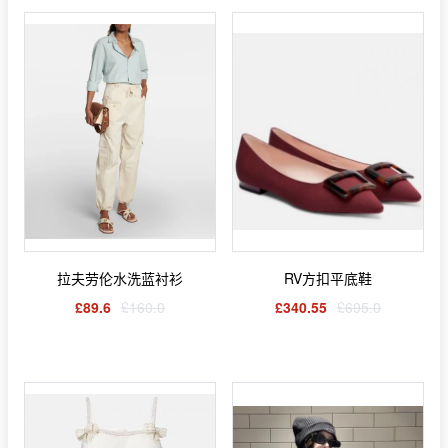
拉夫劳伦水洗蓝衬衫
RV方扣平底鞋
£89.6
£160.0
£340.55
£695.0