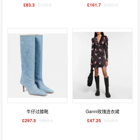
£83.3
£170.0
£161.7
£330.0
牛仔过膝靴
Ganni玫瑰连衣裙
£297.5
£850.0
£47.25
£225.0