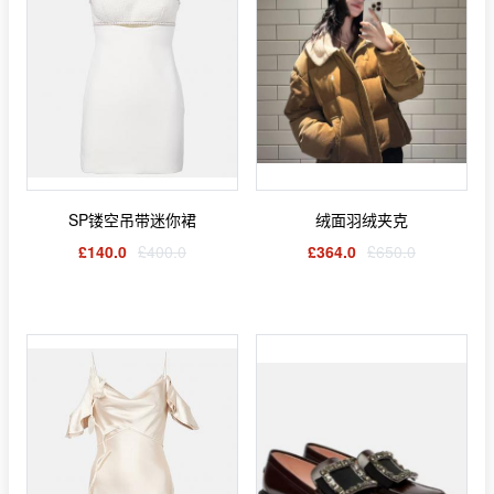
SP镂空吊带迷你裙
绒面羽绒夹克
£140.0
£400.0
£364.0
£650.0