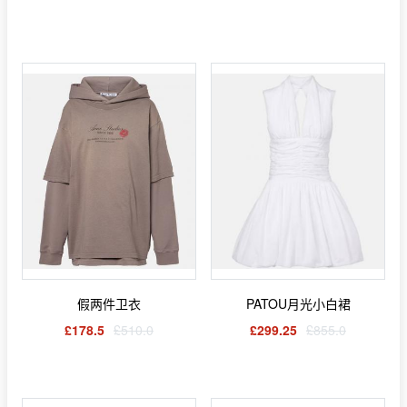
假两件卫衣
PATOU月光小白裙
£178.5
£510.0
£299.25
£855.0