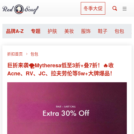
冬季大促
品牌A-Z
专题
护肤
美妆
服饰
鞋子
包包
折扣首页
包包
巨折来袭🌪Mytheresa低至3折+叠7折！🔥收
Acne、RV、JC、拉夫劳伦等5w+大牌爆品！