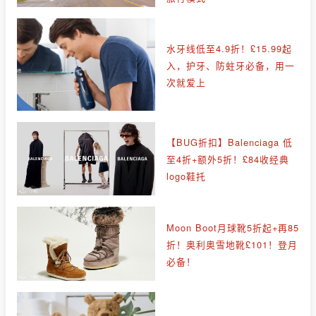
水牙线低至4.9折！£15.99起
入，护牙、防蛀牙必备，用一
次就爱上
【BUG折扣】Balenciaga 低
至4折+额外5折！£84收经典
logo鞋托
Moon Boot月球靴5折起+再85
折！奥利奥雪地靴£101！登月
必备！