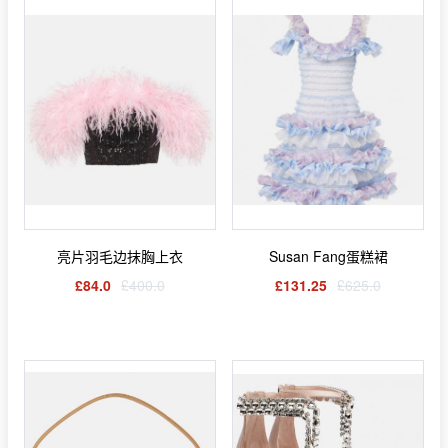
亮片羽毛边抹胸上衣
Susan Fang蛋糕裙
£84.0
£400.0
£131.25
£625.0