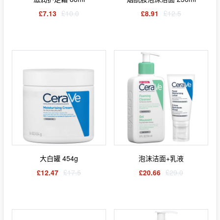
£7.13
£10.0
£8.91
£12.5
大白罐 454g
泡沫洁面+乳液
£12.47
£17.5
£20.66
£29.0