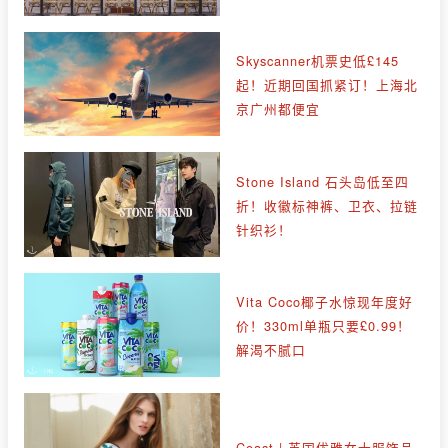
Skyscanner机票史低£145
起！近期回国抓紧订！上海北
京广州都便宜
Stone Island 石头岛低至四
折！收徽标神裤、卫衣、拉链
针织衫！
Vita Coco椰子水惊现年度好
价！330ml单瓶只要£0.99！
解渴不腻口
Coast | 英国优雅女士服饰品