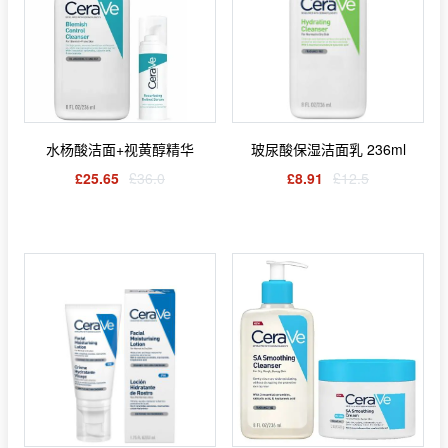
水杨酸洁面+视黄醇精华
玻尿酸保湿洁面乳 236ml
£25.65
£36.0
£8.91
£12.5