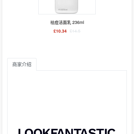
祛痘洁面乳 236ml
£10.34
£14.5
商家介绍