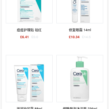
痘痘护理贴 祛红
修复眼霜 14ml
£6.41
£9.0
£10.34
£14.5
滋润护足霜 88ml
烟酰胺泡沫洁面 236ml