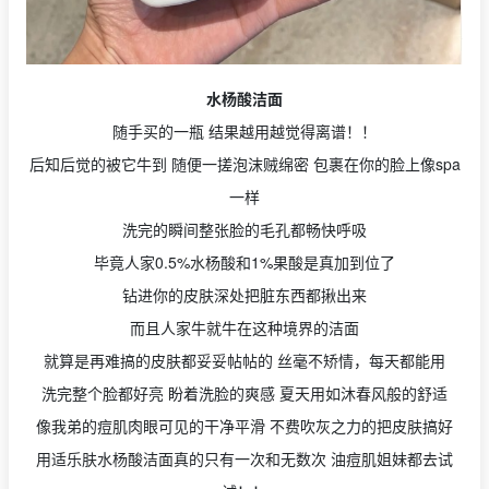
水杨酸洁面
随手买的一瓶 结果越用越觉得离谱！！
后知后觉的被它牛到 随便一搓泡沫贼绵密 包裹在你的脸上像spa
一样
洗完的瞬间整张脸的毛孔都畅快呼吸
毕竟人家0.5%水杨酸和1%果酸是真加到位了
钻进你的皮肤深处把脏东西都揪出来
而且人家牛就牛在这种境界的洁面
就算是再难搞的皮肤都妥妥帖帖的 丝毫不矫情，每天都能用
洗完整个脸都好亮 盼着洗脸的爽感 夏天用如沐春风般的舒适
像我弟的痘肌肉眼可见的干净平滑 不费吹灰之力的把皮肤搞好
用适乐肤水杨酸洁面真的只有一次和无数次 油痘肌姐妹都去试