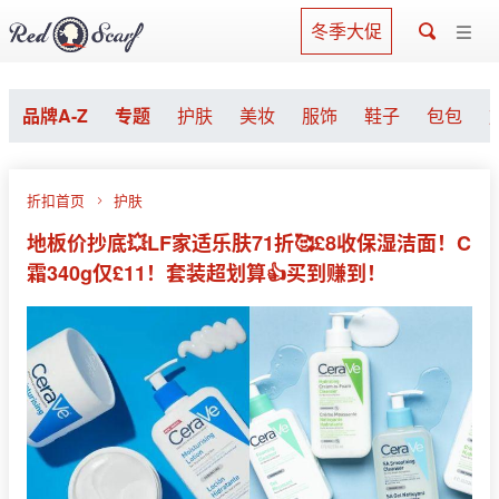
冬季大促
品牌A-Z
专题
护肤
美妆
服饰
鞋子
包包
折扣首页
护肤
地板价抄底💥LF家适乐肤71折🥰£8收保湿洁面！C
霜340g仅£11！套装超划算👍买到赚到！