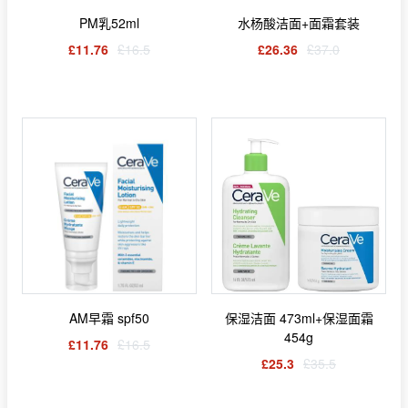
PM乳52ml
水杨酸洁面+面霜套装
£11.76
£16.5
£26.36
£37.0
AM早霜 spf50
保湿洁面 473ml+保湿面霜
454g
£11.76
£16.5
£25.3
£35.5