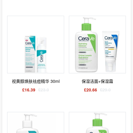
视黄醇焕肤祛痘精华 30ml
保湿洁面+保湿霜
£16.39
£23.0
£20.66
£29.0