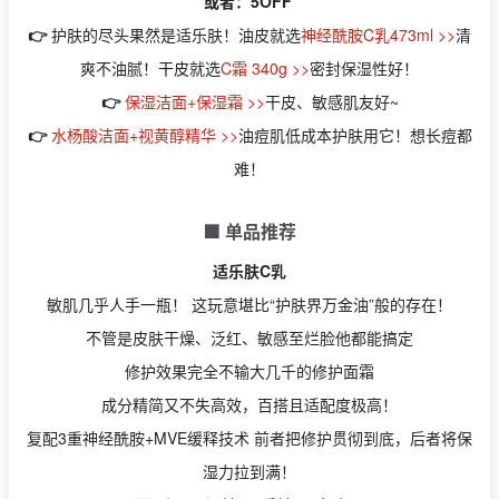
或者：5OFF
👉
护肤的尽头果然是适乐肤！油皮就选
神经酰胺C乳473ml >>
清
爽不油腻！干皮就选
C霜 340g >>
密封保湿性好！
👉
保湿洁面+保湿霜 >>
干皮、敏感肌友好~
👉
水杨酸洁面+视黄醇精华 >>
油痘肌低成本护肤用它！想长痘都
难！
🟩 单品推荐
适乐肤C乳
敏肌几乎人手一瓶！ 这玩意堪比“护肤界万金油”般的存在！
不管是皮肤干燥、泛红、敏感至烂脸他都能搞定
修护效果完全不输大几千的修护面霜
成分精简又不失高效，百搭且适配度极高！
复配3重神经酰胺+MVE缓释技术 前者把修护贯彻到底，后者将保
湿力拉到满！