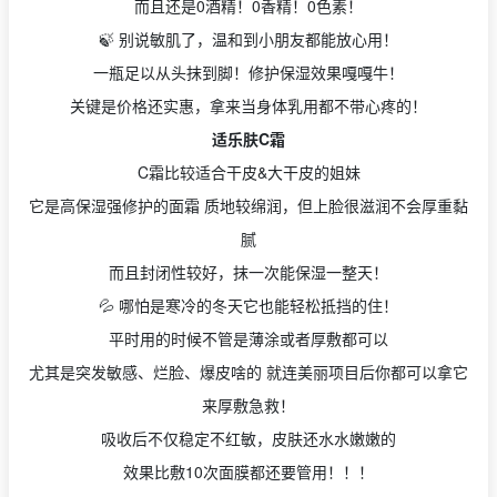
而且还是0酒精！0香精！0色素！
🍃 别说敏肌了，温和到小朋友都能放心用！
一瓶足以从头抹到脚！修护保湿效果嘎嘎牛！
关键是价格还实惠，拿来当身体乳用都不带心疼的
！
适乐肤C霜
C霜比较适合干皮&大干皮的姐妹
它是高保湿强修护的面霜 质地较绵润，但上脸很滋润不会厚重黏
腻
而且封闭性较好，抹一次能保湿一整天！
💦 哪怕是寒冷的冬天它也能轻松抵挡的住！
平时用的时候不管是薄涂或者厚敷都可以
尤其是突发敏感、烂脸、爆皮啥的 就连美丽项目后你都可以拿它
来厚敷急救！
吸收后不仅稳定不红敏，皮肤还水水嫩嫩的
效果比敷10次面膜都还要管用！！！