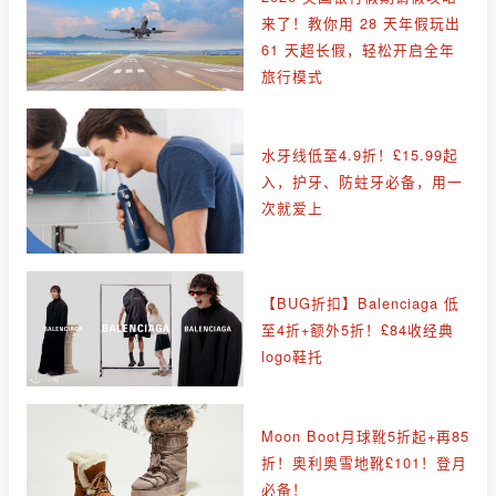
来了！教你用 28 天年假玩出
61 天超长假，轻松开启全年
旅行模式
水牙线低至4.9折！£15.99起
入，护牙、防蛀牙必备，用一
次就爱上
【BUG折扣】Balenciaga 低
至4折+额外5折！£84收经典
logo鞋托
Moon Boot月球靴5折起+再85
折！奥利奥雪地靴£101！登月
必备！