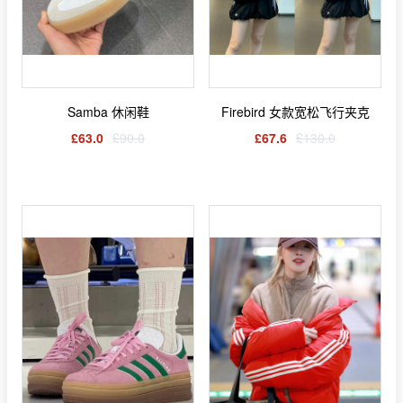
Samba 休闲鞋
Firebird 女款宽松飞行夹克
£63.0
£90.0
£67.6
£130.0