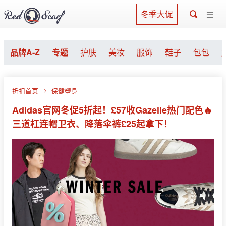
冬季大促
品牌A-Z
专题
护肤
美妆
服饰
鞋子
包包
折扣首页
保健塑身
Adidas官网冬促5折起！£57收Gazelle热门配色🔥
三道杠连帽卫衣、降落伞裤£25起拿下！