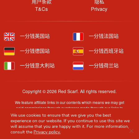
用户条款
隐私
T&Cs
Privacy
一分钱英国站
一分钱法国站
一分钱德国站
一分钱西班牙站
一分钱意大利站
一分钱荷兰站
Copyright © 2026 Red Scarf. All rights reserved.
We feature affiliate links in our contents which means we may get
paid commissions through purchases made through our links to
retailer sites.
We use cookies to ensure that we give you the best
Content is provided by users, brands or merchants. Some
experience on our website. If you continue to use this site we
information may have been generated by AI and is provided for
will assume that you are happy with it. For more information,
Clo
guidance only. Accuracy and availability may change without prior
consult the
Privacy policy.
notice.