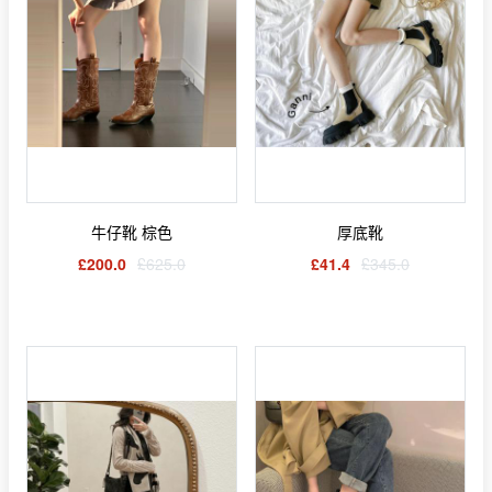
牛仔靴 棕色
厚底靴
£200.0
£625.0
£41.4
£345.0