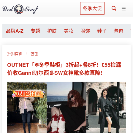
冬季大促
品牌A-Z
专题
护肤
美妆
服饰
鞋子
包包
折扣首页
包包
OUTNET「❄冬季鞋柜」3折起+叠8折！£55捡漏
价收Ganni切尔西👢SW女神靴多款直降！