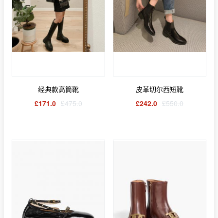
经典款高筒靴
皮革切尔西短靴
£171.0
£475.0
£242.0
£550.0