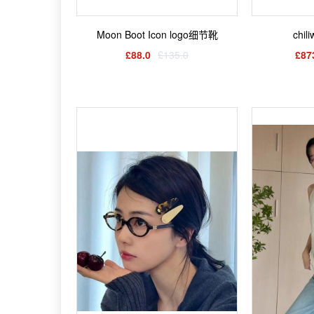
Moon Boot Icon logo细节靴
chi
£88.0
£135.0
£87