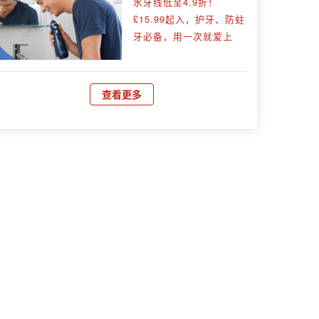
水牙线低至4.9折！
£15.99起入，护牙、防蛀
牙必备，用一次就爱上
查看更多