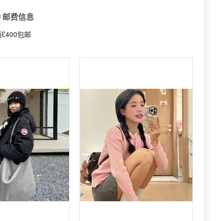
 邮费信息
£400包邮