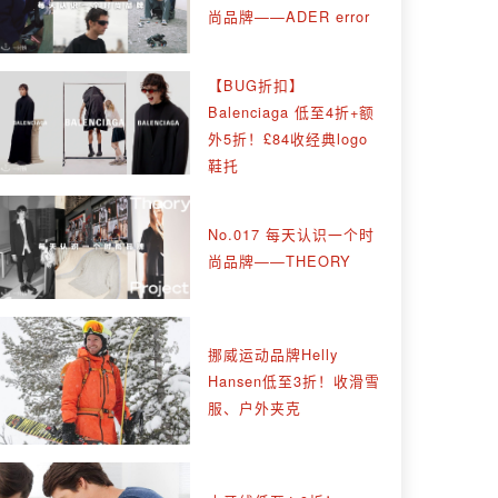
尚品牌——ADER error
【BUG折扣】
Balenciaga 低至4折+额
外5折！£84收经典logo
鞋托
No.017 每天认识一个时
尚品牌——THEORY
挪威运动品牌Helly
Hansen低至3折！收滑雪
服、户外夹克