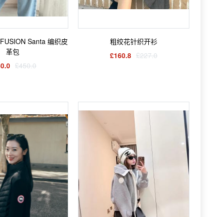
FFUSION Santa 编织皮
粗绞花针织开衫
革包
£160.8
£227.0
0.0
£450.0