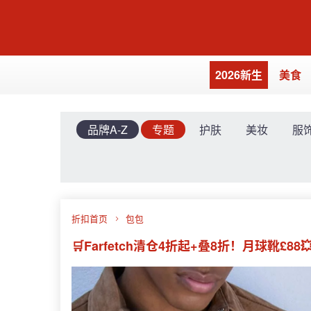
2026新生
美食
品牌A-Z
专题
护肤
美妆
服
折扣首页
包包
🛒Farfetch清仓4折起+叠8折！月球靴£