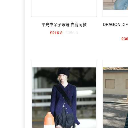
平光书呆子眼镜 白鹿同款
DRAGON DI
£216.8
£356.0
£36