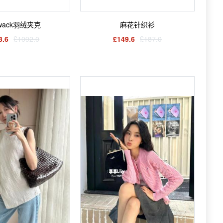
liwack羽绒夹克
麻花针织衫
3.6
£1092.0
£149.6
£187.0