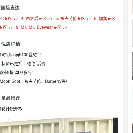
链接直达
oot专区 >>
4. 西太后专区 >>
5. 拉夫劳伦专区 >>
6. 加鹅专区
G专区 >>
9. Miu Miu Eyewear专区 >>
 优惠详情
h清仓4折起+满£100叠8折！
码，标价已是折上8折折后价
“额外8折”单品参与！
oon Boot、拉夫劳伦、Burberry等！
 单品推荐
绞花针织开衫