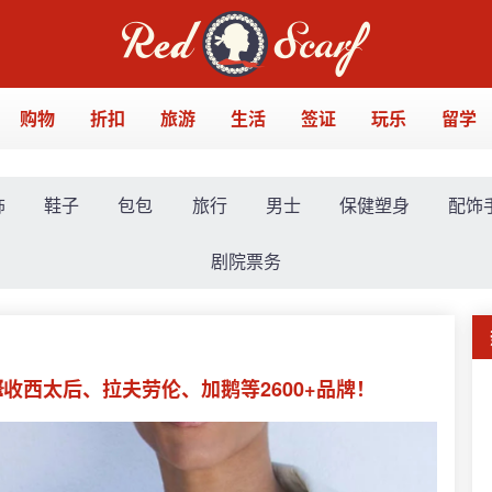
购物
折扣
旅游
生活
签证
玩乐
留学
饰
鞋子
包包
旅行
男士
保健塑身
配饰
剧院票务
88💥收西太后、拉夫劳伦、加鹅等2600+品牌！