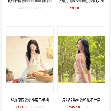
鞠婧祎同款Ganni娃娃领衬衫
祝绪丹同款Ami粉色小爱心T恤
£83.0
£165.0
£91.0
£130.0
赵露思同款小雏菊吊带裙
周洁琼类似款印花吊带裙
£1210.0
£1800.0
£457.0
£610.0