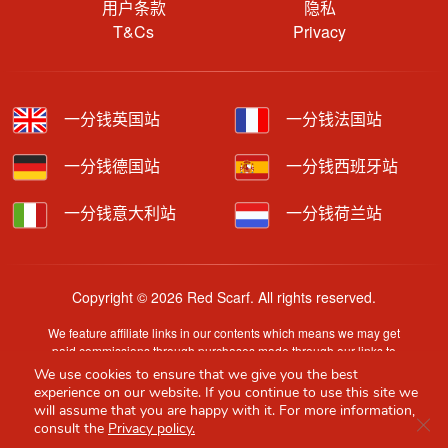
用户条款
隐私
T&Cs
Privacy
一分钱英国站
一分钱法国站
一分钱德国站
一分钱西班牙站
一分钱意大利站
一分钱荷兰站
Copyright © 2026 Red Scarf. All rights reserved.
We feature affiliate links in our contents which means we may get
paid commissions through purchases made through our links to
retailer sites.
We use cookies to ensure that we give you the best
Content is provided by users, brands or merchants. Some
experience on our website. If you continue to use this site we
information may have been generated by AI and is provided for
will assume that you are happy with it. For more information,
Clo
guidance only. Accuracy and availability may change without prior
consult the
Privacy policy.
notice.