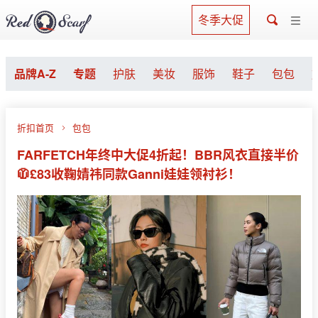
冬季大促
品牌A-Z
专题
护肤
美妆
服饰
鞋子
包包
折扣首页
包包
FARFETCH年终中大促4折起！BBR风衣直接半价
🧥£83收鞠婧祎同款Ganni娃娃领衬衫！