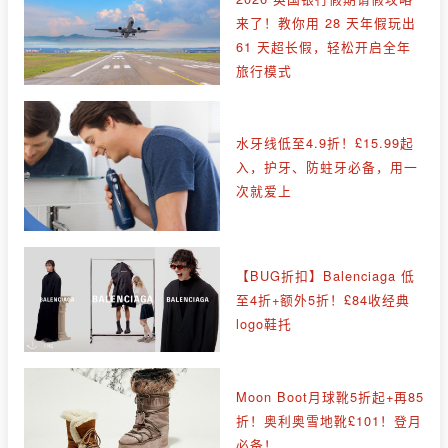
来了！教你用 28 天年假玩出
61 天超长假，轻松开启全年
旅行模式
水牙线低至4.9折！£15.99起
入，护牙、防蛀牙必备，用一
次就爱上
【BUG折扣】Balenciaga 低
至4折+额外5折！£84收经典
logo鞋托
Moon Boot月球靴5折起+再85
折！奥利奥雪地靴£101！登月
必备！