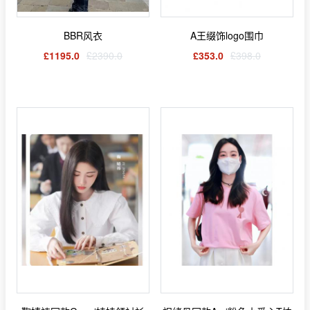
BBR风衣
A王缀饰logo围巾
£1195.0
£2390.0
£353.0
£398.0