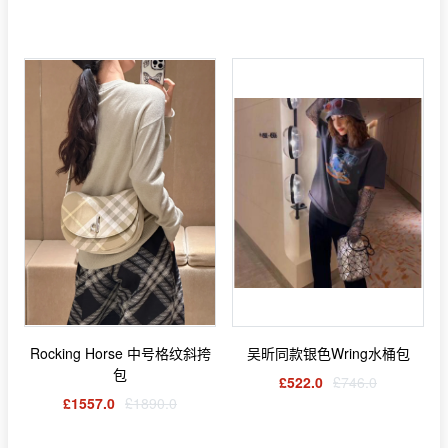
Rocking Horse 中号格纹斜挎
吴昕同款银色Wring水桶包
包
£522.0
£746.0
£1557.0
£1890.0