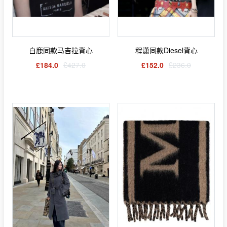
白鹿同款马吉拉背心
程潇同款Diesel背心
£184.0
£427.0
£152.0
£236.0