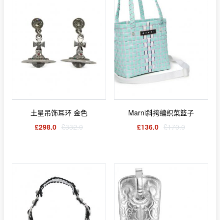
土星吊饰耳环 金色
Marni斜挎编织菜篮子
£298.0
£332.0
£136.0
£170.0