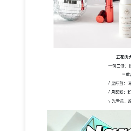
五花肉
一饼三修：
三重
√ 星际蓝：
√ 月影粉：
√ 光晕黄