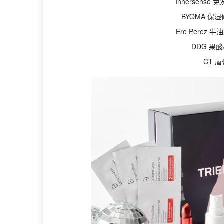
Innersens
BYOMA 保
Ere Perez
DDG 果
CT 