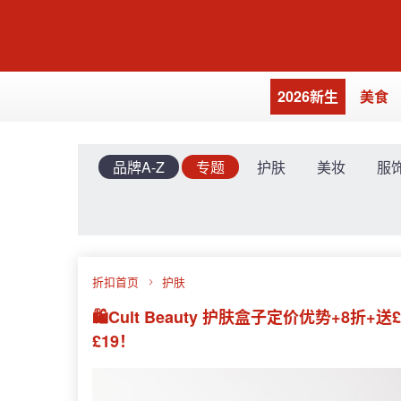
2026新生
美食
品牌A-Z
专题
护肤
美妆
服
折扣首页
护肤
🛍Cult Beauty 护肤盒子定价优势+8折
£19！