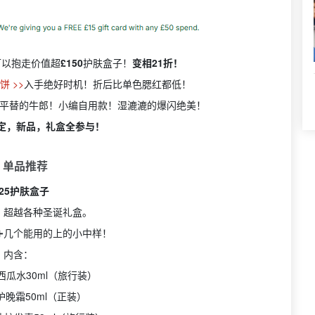
可以抱走价值超
£150
护肤盒子！
变相21折！
 >>
入手绝好时机！折后比单色腮红都低！
无平替的牛郎！小编自用款！湿漉漉的爆闪绝美！
限定，新品，礼盒全参与！
 单品推荐
025护肤盒子
，超越各种圣诞礼盒。
➕几个能用的上的小中样！
内含：
ipe西瓜水30ml（旅行装）
 修护晚霜50ml（正装）