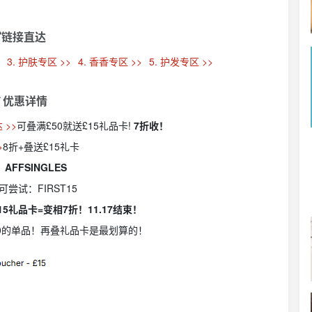
链接直达
>
3. 护肤专区 >>
4. 香香专区 >>
5. 护发专区 >>
 优惠详情
 >>
可叠满£50就送£15礼品卡!
7折收！
>
8折+叠送£15礼卡
AFFSINGLES
尝试：FIRST15
15礼品卡=变相7折！11.17结束！
£50的单品！再叠礼品卡是最划算的！