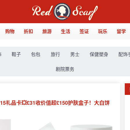
购物
折扣
旅游
生活
签证
玩乐
留学
饰
鞋子
包包
旅行
男士
保健塑身
配饰
剧院票务
+送£15礼品卡💥£31收价值超£150护肤盒子！大白饼