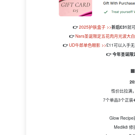
👉
2025护肤盒子 >>
折后£31
就
👉
Nars圣诞限定五花肉月光波大白饼
👉
UD牛郎单色眼影 >>
£11可以入手
👉 今年圣诞

2
性价比拉满
7个单品3个正装
Glow Rec
Medik8