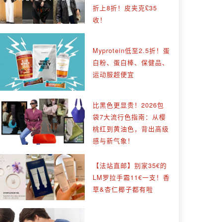
折上8折！皮夹克£35
收！
Myprotein低至2.5折！蛋
白粉、蛋白棒、保健品、
运动服超便宜
比黑色更显贵！2026包
袋7大流行色指南：从樱
桃红到黄油色，背出高级
感与新气象！
【法站直邮】别家35€的
LM罗拉手霜11€一支！香
草&杏仁椰子都有啦