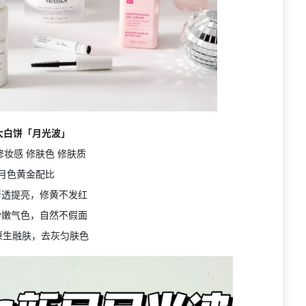
大白饼「月光波」
修妆感 修肤色 修肤质
月色黄金配比
清透提亮，修黄不发红
粉嫩气色，自然不假面
：原生融肤，去灰匀肤色