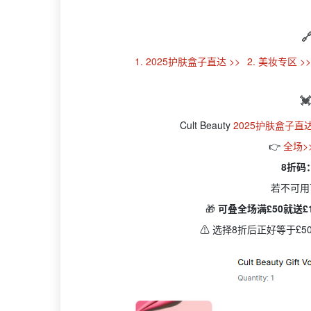

1. 2025护肤盒子直达 >>
2. 美妆专区 >

Cult Beauty
2025护肤盒子直达
👉
全场>
8折码：
若不可用可
🎁
可叠全场满£50就送£
⚠️ 选择8折后正好等于