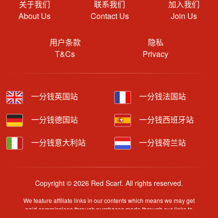
关于我们
联系我们
加入我们
About Us
Contact Us
Join Us
用户条款
隐私
T&Cs
Privacy
一分钱英国站
一分钱法国站
一分钱德国站
一分钱西班牙站
一分钱意大利站
一分钱荷兰站
Copyright © 2026 Red Scarf. All rights reserved.
We feature affiliate links in our contents which means we may get
paid commissions through purchases made through our links to
retailer sites.