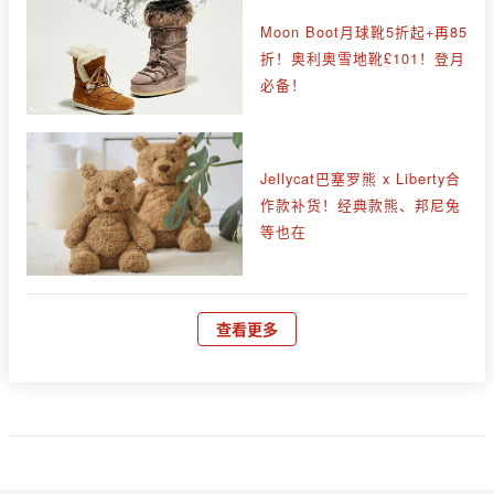
Moon Boot月球靴5折起+再85
折！奥利奥雪地靴£101！登月
必备！
Jellycat巴塞罗熊 x Liberty合
作款补货！经典款熊、邦尼兔
等也在
查看更多