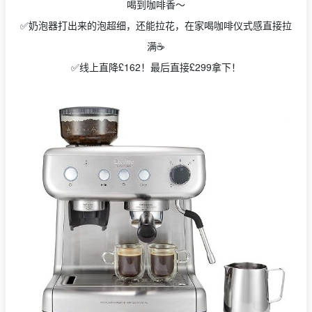
喝到咖啡香～​
✅
奶泡器打出来的泡超细，还能拉花，在家喝咖啡仪式感直接拉
满☕
✅
线上直降£162！最后直接£299拿下！