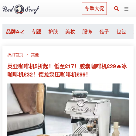
冬季大促
品牌A-Z
专题
护肤
美妆
服饰
鞋子
包包
折扣首页
其他
英亚咖啡机5折起！低至£17！胶囊咖啡机£29🔥冰
咖啡机£32！德龙泵压咖啡机£99！