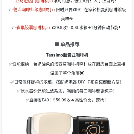
亚马逊热门咖啡机>>
限时特惠，低至5折！入手正当时！
👉
德龙咖啡师级咖啡机>>
限时只要£99！在家轻松复刻咖啡馆级
美味☕
👉
雀巢胶囊咖啡机>>
£29.9收！0.8L水箱➕1分钟自动节能！
🟩 单品推荐
Tassimo胶囊式咖啡机
✅谁能拒绝一台奶油色的塔西莫咖啡机啊！放在厨房台面上直接
温柔了整个角落
💓
✅日常做杯提神的浓缩，搭配奶泡器 DIY 卡布奇诺都超方便！
✅滤水器💦还能过滤杂质，喝到的每口咖啡都更纯净！
✅直接省£40！£59.99收🔥高性价比，速抢！