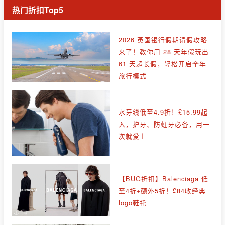
热门折扣Top5
2026 英国银行假期请假攻略
来了！教你用 28 天年假玩出
61 天超长假，轻松开启全年
旅行模式
水牙线低至4.9折！£15.99起
入，护牙、防蛀牙必备，用一
次就爱上
【BUG折扣】Balenciaga 低
至4折+额外5折！£84收经典
logo鞋托