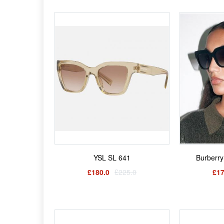
YSL SL 641
Burber
£180.0
£225.0
£17