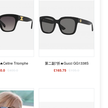
Celine Triomphe
第二副7折🔥Gucci GG1338S
0.0
£400.0
£165.75
£195.0