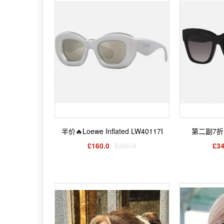
半价🔥Loewe Inflated LW40117I
第二副7折🔥
£160.0
£320.0
£34