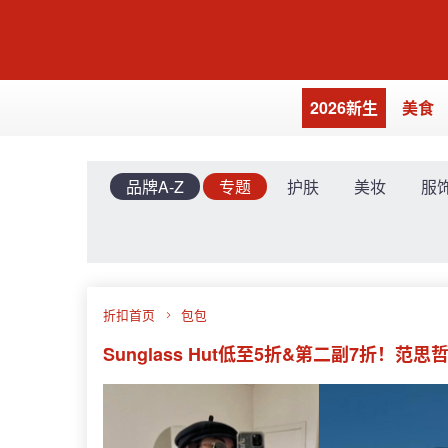
2026新生
美食
品牌A-Z
专题
护肤
美妆
服
折扣首页
包包
Sunglass Hut低至5折&第二副7折！范思哲