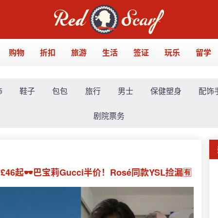
购物
折扣
旅游
生活
签证
玩乐
留学
饰
鞋子
包包
旅行
男士
保健塑身
配饰
剧院票务
£46起🕶️巴宝莉Gucci半价！Rosé同款YSL捡漏🈶