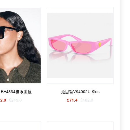
ry BE4364猫眼墨镜
范思哲VK4002U Kids
2.0
£215.0
£71.4
£102.0