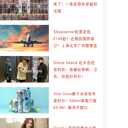
来了！一条街带你穿越到
法国
Skyscanner机票史低
£145起！近期回国抓紧
订！上海北京广州都便宜
Stone Island 石头岛低
至四折！收徽标神裤、卫
衣、拉链针织衫！
Vita Coco椰子水惊现年
度好价！330ml单瓶只要
£0.99！解渴不腻口
Coast | 英国优雅女士服