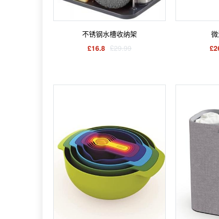
不锈钢水槽收纳架
微
£16.8
£29.99
£2