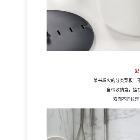
彩
某书超火的分类菜板！
自带收纳盒，挂
双面不同纹理