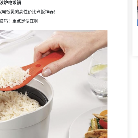
波炉电饭锅
代电饭煲的高性价比煮饭神器！
技巧！重点是便宜啊