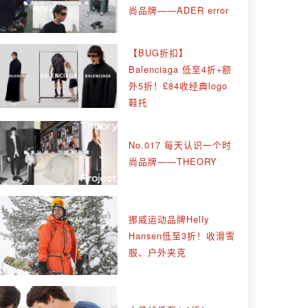
尚品牌——ADER error
【BUG折扣】
Balenciaga 低至4折+额
外5折！£84收经典logo
鞋托
No.017 每天认识一个时
尚品牌——THEORY
挪威运动品牌Helly
Hansen低至3折！收滑雪
服、户外夹克