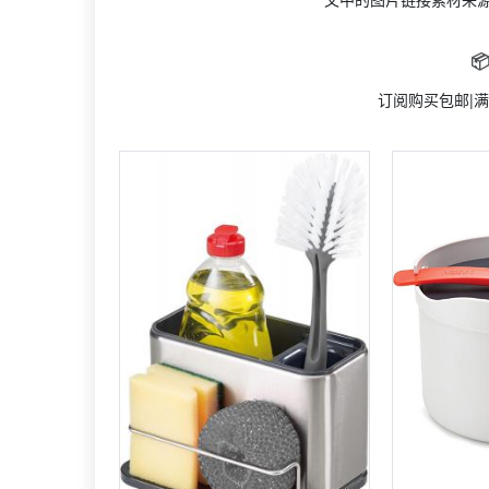

订阅购买包邮|满3