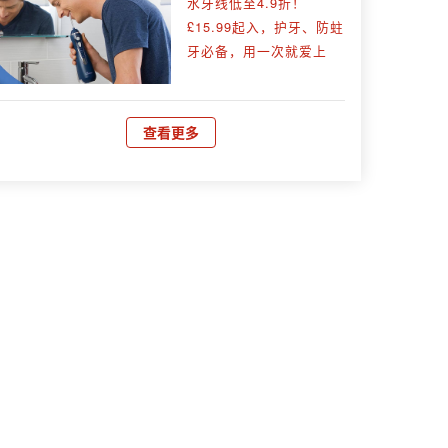
水牙线低至4.9折！
£15.99起入，护牙、防蛀
牙必备，用一次就爱上
查看更多