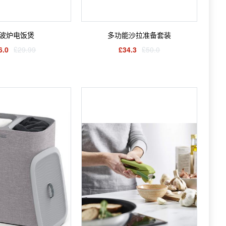
波炉电饭煲
多功能沙拉准备套装
6.0
£29.99
£34.3
£50.0