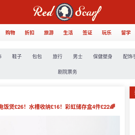
购物
折扣
旅游
生活
签证
玩乐
留学
饰
鞋子
包包
旅行
男士
保健塑身
配饰
剧院票务
波电饭煲£26！水槽收纳£16！彩虹储存盒4件£22🌈