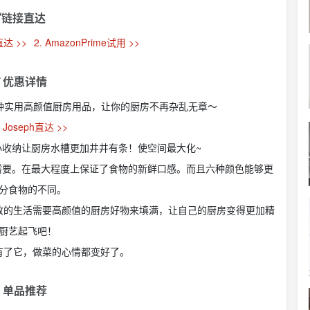
链接直达
直达 >>
2. AmazonPrime试用 >>
 优惠详情
来啦，各种实用高颜值厨房用品，让你的厨房不再杂乱无章～
h Joseph直达 >>
小收纳让厨房水槽更加井井有条！使空间最大化~
需要。在最大程度上保证了食物的新鲜口感。而且六种颜色能够更
分食物的不同。
致的生活需要高颜值的厨房好物来填满，让自己的厨房变得更加精
厨艺起飞吧！
有了它，做菜的心情都变好了。
 单品推荐