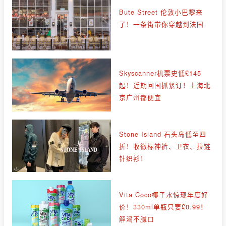
Bute Street 伦敦小巴黎来
了！一条街带你穿越到法国
Skyscanner机票史低£145
起！近期回国抓紧订！上海北
京广州都便宜
Stone Island 石头岛低至四
折！收徽标神裤、卫衣、拉链
针织衫！
Vita Coco椰子水惊现年度好
价！330ml单瓶只要£0.99！
解渴不腻口