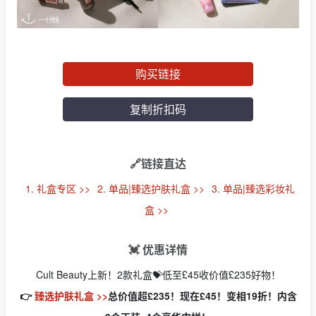
购买链接
复制折扣码
🔗链接直达
1. 礼盒专区 >>
2. 单品|臻选护肤礼盒 >>
3. 单品|臻选彩妆礼
盒 >>
💓 优惠详情
Cult Beauty上新！2款礼盒💝低至£45收价值£235好物！
👉
臻选护肤礼盒 >>
总价值超£235！现在£45！变相19折！内含