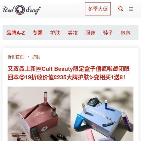
冬季大促
品牌A-Z
专题
护肤
美妆
服饰
鞋子
包包
折扣首页
护肤
又双叒上新🆕Cult Beauty限定盒子值疯啦🎁闭眼
回本😍19折收价值£235大牌护肤✨变相买1送8！