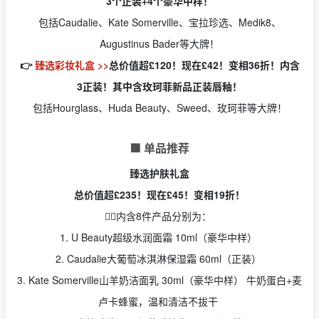
3个正装+4个豪华中样！
包括Caudalie、Kate Somerville、宝拉珍选、Medik8、
Augustinus Bader等大牌！
👉
臻选彩妆礼盒 >>
总价值超£120！现在£42！变相36折！内含
3正装！其中含玫珂菲新品正装唇釉！
包括Hourglass、Huda Beauty、Sweed、玫珂菲等大牌！
🟩 单品推荐
臻选护肤礼盒
总价值超£235！现在£45！变相19折！
🧑‍⚕️内含8件产品分别为：
1. U Beauty超级水润面霜 10ml（豪华中样）
2. Caudalie大葡萄冰淇淋保湿霜 60ml（正装）
3. Kate Somerville山羊奶洁面乳 30ml（豪华中样） 牛奶蛋白+麦
卢卡蜂蜜，温和清洁不拔干