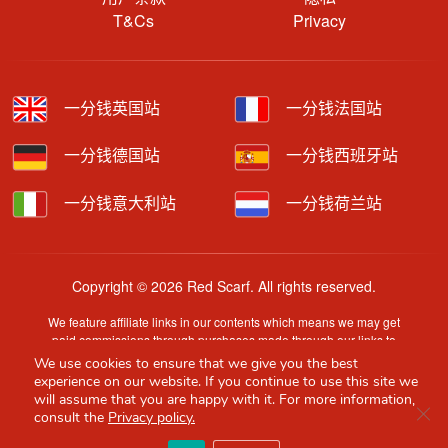
T&Cs
Privacy
一分钱英国站
一分钱法国站
一分钱德国站
一分钱西班牙站
一分钱意大利站
一分钱荷兰站
Copyright © 2026 Red Scarf. All rights reserved.
We feature affiliate links in our contents which means we may get
paid commissions through purchases made through our links to
retailer sites.
We use cookies to ensure that we give you the best
Content is provided by users, brands or merchants. Some
experience on our website. If you continue to use this site we
information may have been generated by AI and is provided for
will assume that you are happy with it. For more information,
Clo
guidance only. Accuracy and availability may change without prior
consult the
Privacy policy.
notice.
Red Scarf