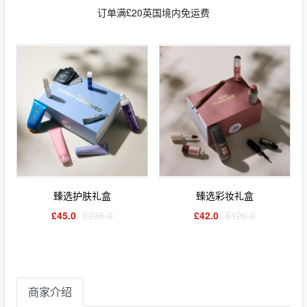
订单满£20英国境内免运费
臻选护肤礼盒
臻选彩妆礼盒
£45.0
£235.0
£42.0
£120.0
商家介绍