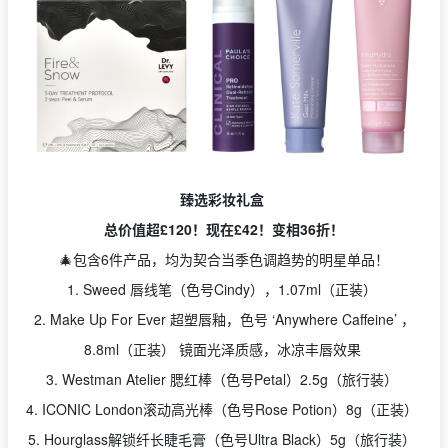
臻选彩妆礼盒
总价值超£120！现在£42！变相36折！
🎄包含6件产品，均为契合当季色调趋势的明星单品！
1. Sweed 唇线笔（色号Cindy），1.07ml（正装）
2. Make Up For Ever 超塑唇釉，色号 ‘Anywhere Caffeine’ ，
8.8ml（正装） 镜面光泽质感，冰凉丰唇效果
3. Westman Atelier 腮红棒（色号Petal）2.5g（旅行装）
4. ICONIC London滚动高光棒（色号Rose Potion）8g（正装）
5. Hourglass解锁纤长睫毛膏（色号Ultra Black）5g（旅行装）