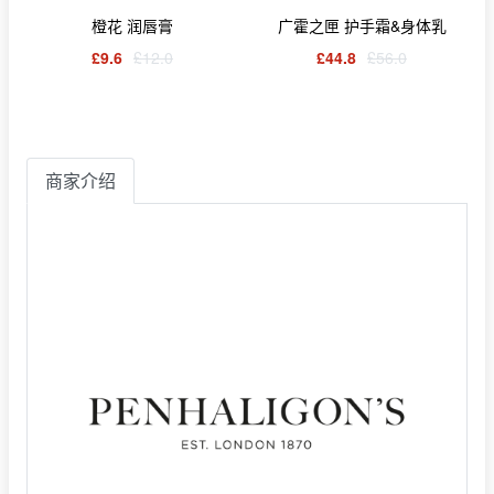
橙花 润唇膏
广霍之匣 护手霜&身体乳
£9.6
£12.0
£44.8
£56.0
商家介绍