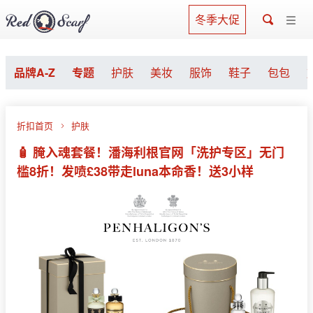
冬季大促
品牌A-Z
专题
护肤
美妆
服饰
鞋子
包包
折扣首页
护肤
🧴 腌入魂套餐！潘海利根官网「洗护专区」无门
槛8折！发喷£38带走luna本命香！送3小样