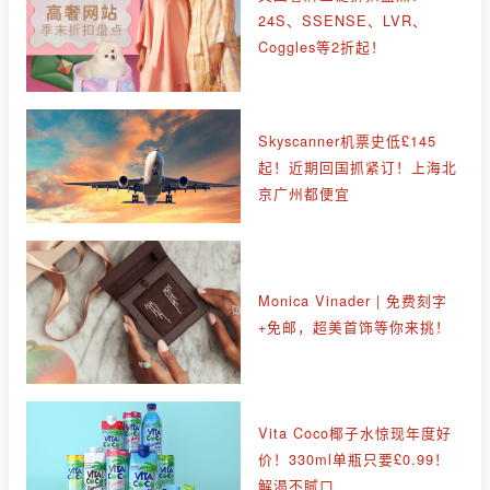
24S、SSENSE、LVR、
Coggles等2折起！
Skyscanner机票史低£145
起！近期回国抓紧订！上海北
京广州都便宜
Monica Vinader | 免费刻字
+免邮，超美首饰等你来挑！
Vita Coco椰子水惊现年度好
价！330ml单瓶只要£0.99！
解渴不腻口