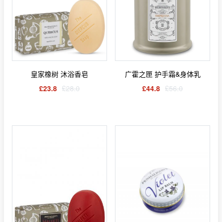
皇家橡树 沐浴香皂
广霍之匣 护手霜&身体乳
£23.8
£28.0
£44.8
£56.0