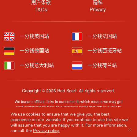
用户条款
隐私
T&Cs
Privacy
一分钱英国站
一分钱法国站
一分钱德国站
一分钱西班牙站
一分钱意大利站
一分钱荷兰站
Copyright © 2026 Red Scarf. All rights reserved.
We feature affiliate links in our contents which means we may get
paid commissions through purchases made through our links to
retailer sites.
We use cookies to ensure that we give you the best
Content is provided by users, brands or merchants. Some
experience on our website. If you continue to use this site we
information may have been generated by AI and is provided for
will assume that you are happy with it. For more information,
Clo
guidance only. Accuracy and availability may change without prior
consult the
Privacy policy.
notice.