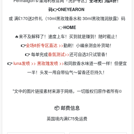
Penhaligon’s/潘海利根官网「洗护专区」
全场无门槛8折！
码👉ONEYEARON
或 满£170送2件礼（10ml黑玫瑰香水和 30ml黑玫瑰润肤露）码
👉
HOME
🔥来不及解释了！速度上车！买到就是赚到！随时截止！
👉
全场8折专区直达 >>
勤刷！小编亲测会补货呦！
👉
每单完成
香氛测试>>
还可自选3只试管香！
👉
luna发喷 >>
黑玫瑰发喷 >>
和同款香水味道一模一样！但便宜
一半！头发一甩自带仙气～留香还巨持久！
*文中的图片链接素材来源于网络，一切版权归原作者所有©
📦 邮费信息
英国境内满£75免运费