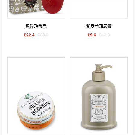
黑玫瑰香皂
紫罗兰润唇膏
£22.4
£28.0
£9.6
£12.0