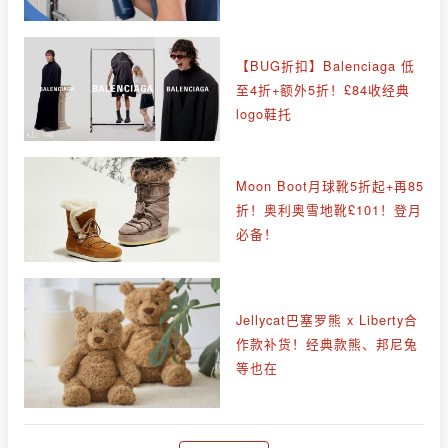
【BUG折扣】Balenciaga 低
至4折+额外5折！£84收经典
logo鞋托
Moon Boot月球靴5折起+再85
折！奥利奥雪地靴£101！登月
必备！
Jellycat巴塞罗熊 x Liberty合
作款补货！经典款熊、邦尼兔
等也在