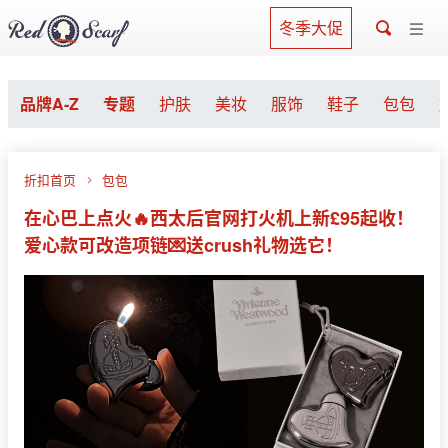
冬季大促
品牌A-Z
专题
护肤
美妆
服饰
鞋子
包包
折扣首页
包包
在心巴上点火🔥西太后官网打火机上新£95起收！
爱心款可改造项链💌送crush礼物选它！