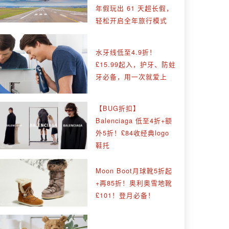
年假玩出 61 天超长假，
轻松开启全年旅行模式
水牙线低至4.9折！
£15.99起入，护牙、防蛀
牙必备，用一次就爱上
【BUG折扣】
Balenciaga 低至4折+额
外5折！£84收经典logo
鞋托
Moon Boot月球靴5折起
+再85折！奥利奥雪地靴
£101！登月必备！