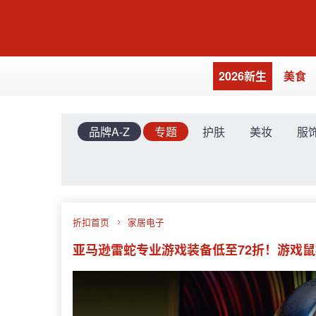
2026新生
美食
品牌A-Z
专题
护肤
美妆
服
折扣首页
家居电子
亚马逊雷蛇专业游戏装备低至72折！游戏鼠