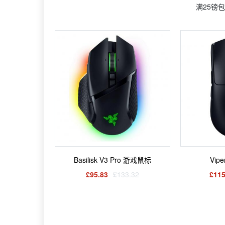
满25镑包
Basilisk V3 Pro 游戏鼠标
Vip
£95.83
£133.32
£115