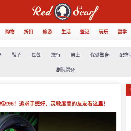
购物
折扣
旅游
生活
签证
玩乐
留学
饰
鞋子
包包
旅行
男士
保健塑身
配饰
剧院票务
标£95！追求手感好、灵敏度高的友友看这里！