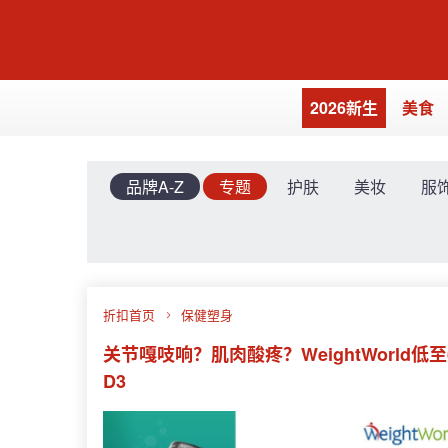
2026新生
美食
品牌A-Z
专题
护肤
美妆
服
折扣首页
保健塑身
关节嘎吱响？肌肉酸疼？WeightWorld低至6
D3