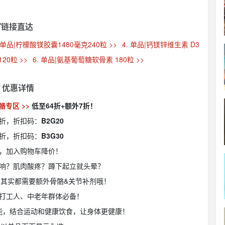
链接直达
. 单品|柠檬酸镁胶囊1480毫克240粒 >>
4. 单品|钙镁锌维生素 D3
20粒 >>
6. 单品|氨基葡萄糖软骨素 180粒 >>

优惠详情
骼专区 >>
低至64折+额外7折！
8折，折扣码：
B2G20
7折，折扣码：
B3G30
，加入购物车降价！
响？肌肉酸疼？蹲下起立就头晕？
其实都需要额外骨骼&关节补剂哦！
打工人、中老年群体必备！
能，结合运动和健康饮食，让身体更健康！