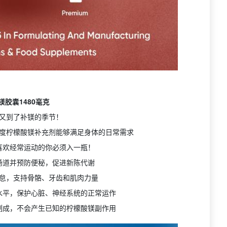
镁胶囊1480毫克
又到了补镁的季节！
度柠檬酸镁补充剂能够满足身体的日常需求
喜欢经常运动的你必须入一瓶！
肠道并预防便秘，促进新陈代谢
怠，支持骨骼、牙齿和肌肉力量
水平，保护心脏、神经系统的正常运作
制成，不会产生已知的柠檬酸镁副作用