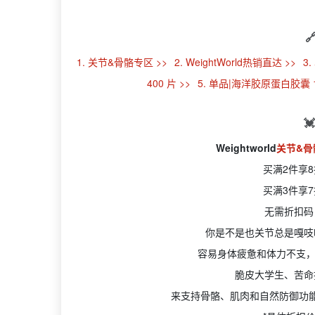

1. 关节&骨骼专区 >>
2. WeightWorld热销直达 >>
3
400 片 >>
5. 单品|海洋胶原蛋白胶囊 1

Weightworld
关节&骨
买满2件享
买满3件享
无需折扣码
你是不是也关节总是嘎吱
容易身体疲惫和体力不支，
脆皮大学生、苦命
来支持骨骼、肌肉和自然防御功