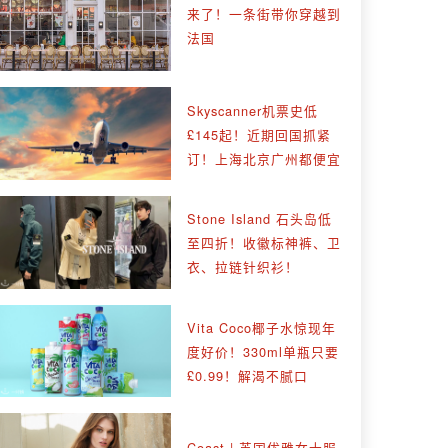
来了！一条街带你穿越到
法国
Skyscanner机票史低
£145起！近期回国抓紧
订！上海北京广州都便宜
Stone Island 石头岛低
至四折！收徽标神裤、卫
衣、拉链针织衫！
Vita Coco椰子水惊现年
度好价！330ml单瓶只要
£0.99！解渴不腻口
Coast | 英国优雅女士服