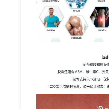
氨基
葡萄糖胺和软骨
胶囊还蕴含MSM、维生素C、姜
帮你支持关节活动、保
1200毫克浓度的胶囊，带来最佳效果！