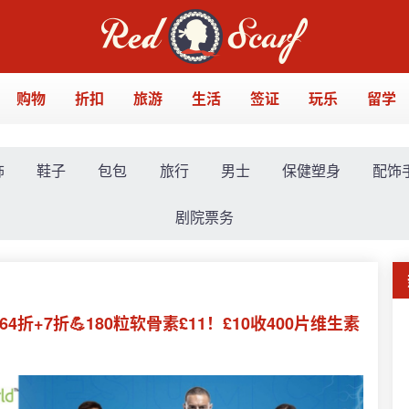
购物
折扣
旅游
生活
签证
玩乐
留学
饰
鞋子
包包
旅行
男士
保健塑身
配饰
剧院票务
4折+7折💪180粒软骨素£11！£10收400片维生素