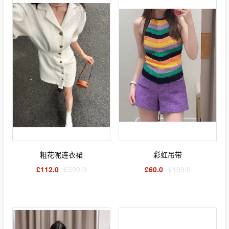
粗花呢连衣裙
彩虹吊带
£112.0
£399.0
£60.0
£199.0