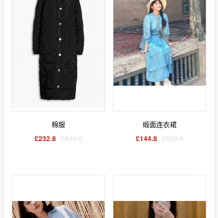
棉服
缎面连衣裙
£232.8
£529.0
£144.8
£329.0