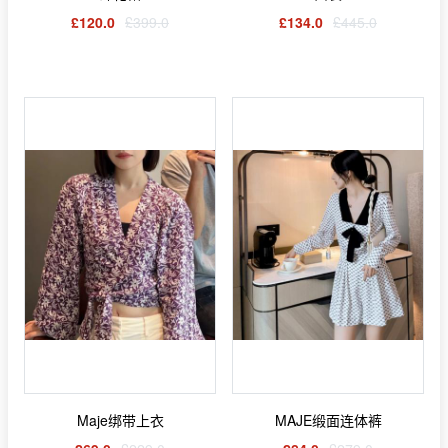
£120.0
£399.0
£134.0
£445.0
Maje绑带上衣
MAJE缎面连体裤