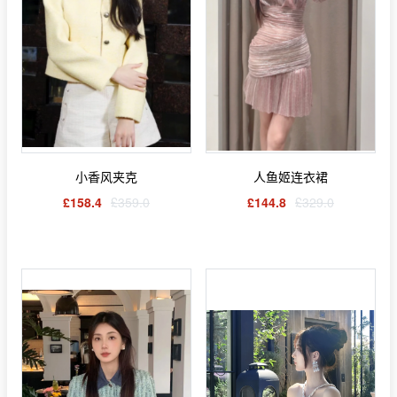
小香风夹克
人鱼姬连衣裙
£158.4
£359.0
£144.8
£329.0