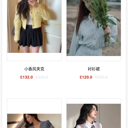
小香风夹克
衬衫裙
£132.0
£329.0
£120.0
£299.0