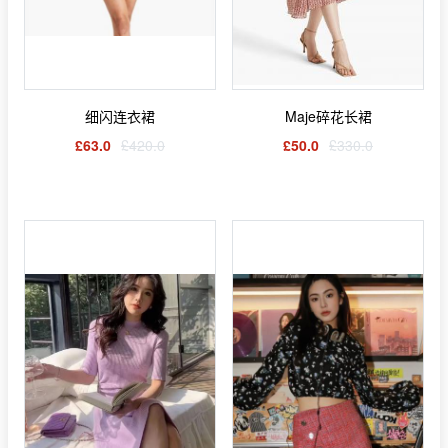
细闪连衣裙
Maje碎花长裙
£63.0
£420.0
£50.0
£330.0