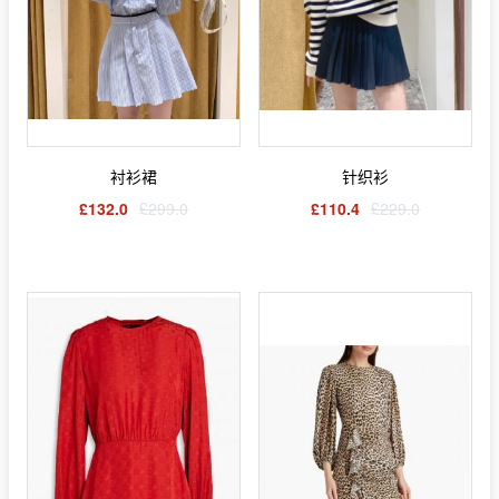
衬衫裙
针织衫
£132.0
£299.0
£110.4
£229.0