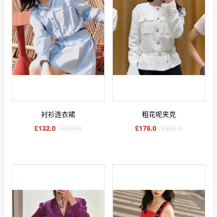
衬衫连衣裙
粗花呢夹克
£132.0
£299.0
£176.0
£399.0