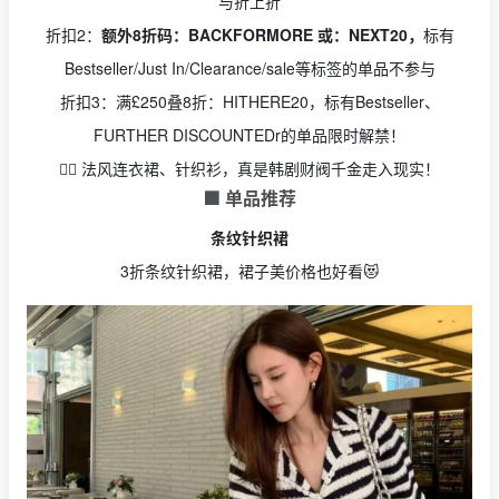
与折上折
折扣2：
额外8折码：BACKFORMORE 或：NEXT20，
标有
Bestseller/Just In/Clearance/sale等标签的单品不参与
折扣3：满£250叠8折：HITHERE20，标有Bestseller、
FURTHER DISCOUNTEDr的单品限时解禁！
🧚‍♂️ 法风连衣裙、针织衫，真是韩剧财阀千金走入现实！
🟩 单品推荐
条纹针织裙
3折条纹针织裙，裙子美价格也好看😻