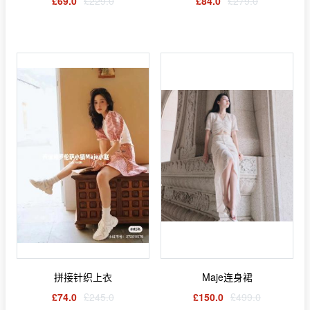
£69.0
£229.0
£84.0
£279.0
拼接针织上衣
Maje连身裙
£74.0
£245.0
£150.0
£499.0