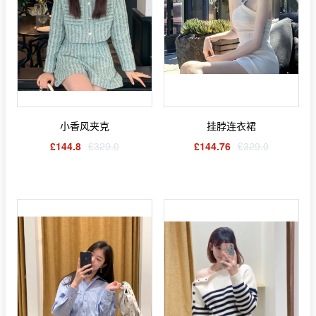
小香风夹克
挂脖连衣裙
£144.8
£329.0
£144.76
£329.0