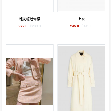
粗花呢迷你裙
上衣
£72.0
£239.0
£45.0
£149.0