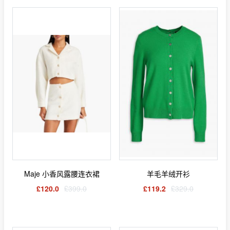
Maje 小香风露腰连衣裙
羊毛羊绒开衫
£120.0
£399.0
£119.2
£329.0