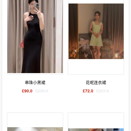
串珠小黑裙
花呢连衣裙
£90.0
£299.0
£72.0
£237.0