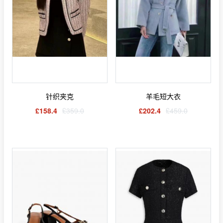
针织夹克
羊毛短大衣
£158.4
£359.0
£202.4
£459.0