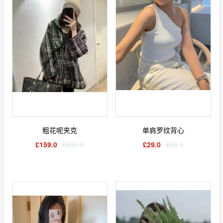
粗花呢夹克
单肩罗纹背心
£159.0
£530.0
£29.0
£95.0