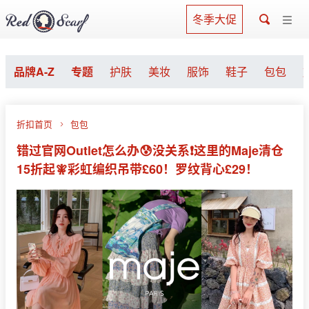
冬季大促
品牌A-Z
专题
护肤
美妆
服饰
鞋子
包包
折扣首页
包包
错过官网Outlet怎么办😰没关系❗️这里的Maje清仓
15折起🧚彩虹编织吊带£60！罗纹背心£29！