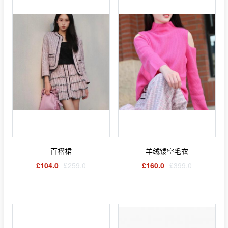
百褶裙
羊绒镂空毛衣
£104.0
£259.0
£160.0
£399.0