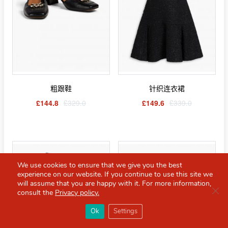
粗跟鞋
针织连衣裙
£144.8
£329.0
£149.6
£339.0
We use cookies to ensure that we give you the best
experience on our website. If you continue to use this site we
will assume that you are happy with it. For more information,
Clo
consult the
Privacy policy.
×
Red Scarf
打开APP
Ok
Settings
你必备的英国指南