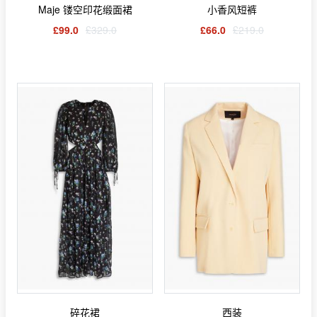
Maje 镂空印花缎面裙
小香风短裤
£99.0
£329.0
£66.0
£219.0
碎花裙
西装