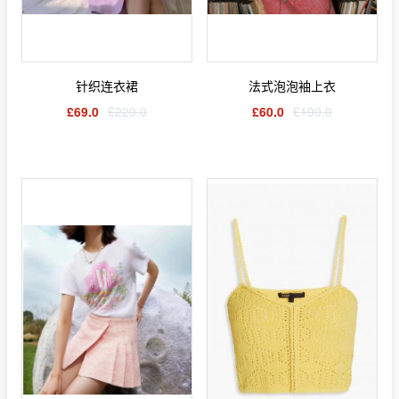
针织连衣裙
法式泡泡袖上衣
£69.0
£229.0
£60.0
£199.0