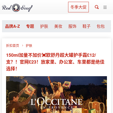
冬季大促
品牌A-Z
专题
护肤
美妆
服饰
鞋子
包包
折扣首页
护肤
150ml加量不加价💓欧舒丹超大罐护手霜£12/
支？！官网£23！放家里、办公室、车里都是绝佳
选择！