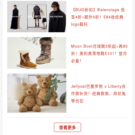
【BUG折扣】Balenciaga 低
至4折+额外5折！£84收经典
logo鞋托
Moon Boot月球靴5折起+再85
折！奥利奥雪地靴£101！登月
必备！
Jellycat巴塞罗熊 x Liberty合
作款补货！经典款熊、邦尼兔
等也在
查看更多