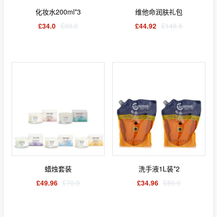
化妆水200ml*3
维他命润肤礼包
£34.0
£39.0
£44.92
£148.5
蜡烛套装
洗手液1L装*2
£49.96
£70.0
£34.96
£80.0