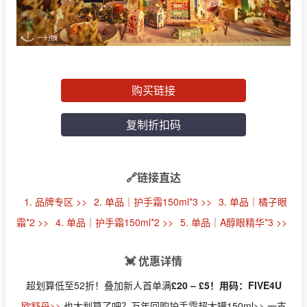
购买链接
复制折扣码
🔗链接直达
1. 品牌专区 >>
2. 单品｜护手霜150ml*3 >>
3. 单品｜橘子眼
霜*2 >>
4. 单品｜护手霜150ml*2 >>
5. 单品｜A醇眼精华*3 >>
💓 优惠详情
超划算低至52折！叠加新人首单满
£20 – £5！用码：FIVE4U
欧舒丹>>
也太划算了吧？万年回购护手霜超大罐150ml>> 一支