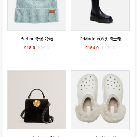
Barbour针织冷帽
DrMartens方头骑士靴
£18.0
£25.0
£154.0
£220.0