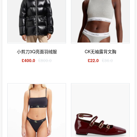
小剪刀3Q亮面羽绒服
CK无袖露背文胸
£400.0
£800.0
£22.0
£36.0