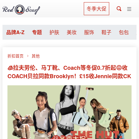
冬季大促
品牌A-Z
专题
护肤
美妆
服饰
鞋子
包包
折扣首页
其他
🧊拉夫劳伦、马丁靴、Coach等冬促0.7折起😖收
COACH贝拉同款Brooklyn！£15收Jennie同款CK