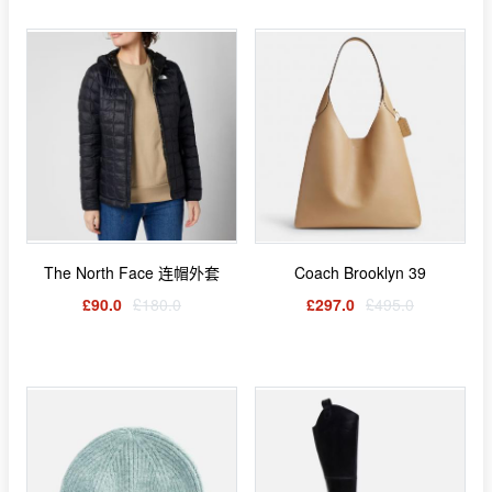
The North Face 连帽外套
Coach Brooklyn 39
£90.0
£180.0
£297.0
£495.0