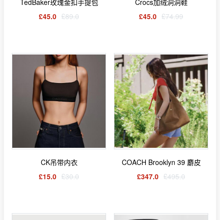
TedBaker玫瑰金扣手提包
Crocs加绒洞洞鞋
£45.0
£89.0
£45.0
£74.99
CK吊带内衣
COACH Brooklyn 39 麝皮
£15.0
£30.0
£347.0
£495.0