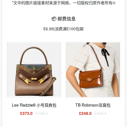
*文中的图片链接素材来源于网络，一切版权归原作者所有©
📦 邮费信息
£6.99|消费满£100包邮
Lee Radziwill 小号双肩包
TB Robinson豆腐包
£373.0
£745.0
£248.0
£495.0