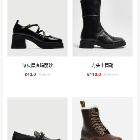
漆皮厚底玛丽珍
方头中筒靴
£43.0
£85.0
£110.0
£220.0