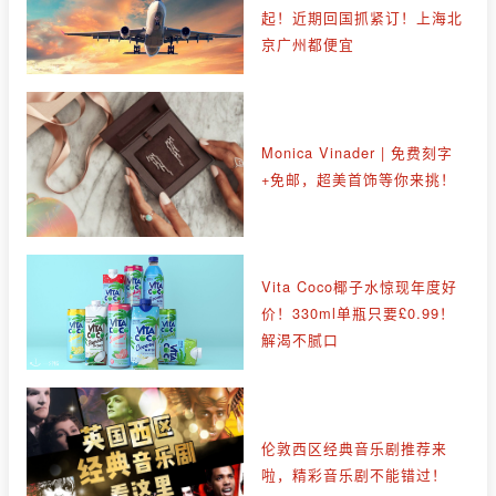
起！近期回国抓紧订！上海北
京广州都便宜
Monica Vinader | 免费刻字
+免邮，超美首饰等你来挑！
Vita Coco椰子水惊现年度好
价！330ml单瓶只要£0.99！
解渴不腻口
伦敦西区经典音乐剧推荐来
啦，精彩音乐剧不能错过！