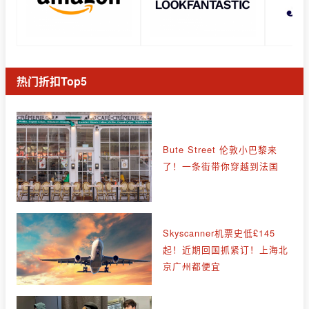
热门折扣Top5
Bute Street 伦敦小巴黎来
了！一条街带你穿越到法国
Skyscanner机票史低£145
起！近期回国抓紧订！上海北
京广州都便宜