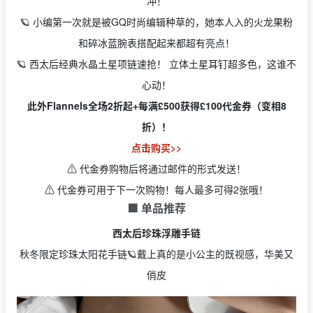
冲！
🪐 小编第一次就是被GQ时尚编辑种草的，她本人入的火龙果粉
和碎冰蓝腕表搭配起来都超有亮点！
🪐 西太后经典水晶土星项链速抢！ 立体土星耳钉超多色，这谁不
心动！
此外Flannels全场2折起+每满£500获得£100代金券（变相8
折）！
点击购买>>
⚠️ 代金券购物后将通过邮件的形式发送！
⚠️ 代金券可用于下一次购物！每人最多可得2张哦！
🟩 单品推荐
西太后珍珠浮雕手链
秋冬限定珍珠太阳花手链🪐戴上真的是小公主的既视感，华美又
俏皮