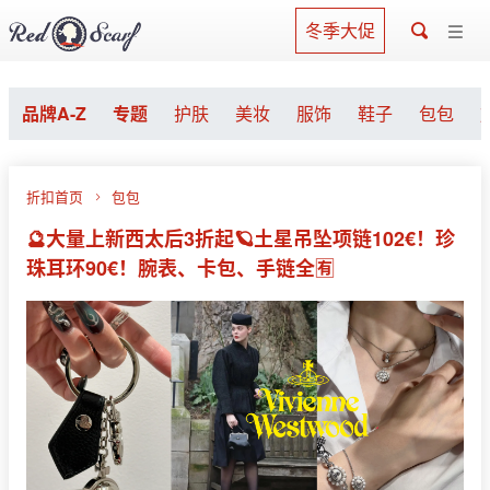
冬季大促
品牌A-Z
专题
护肤
美妆
服饰
鞋子
包包
折扣首页
包包
🔮大量上新西太后3折起🪐土星吊坠项链102€！珍
珠耳环90€！腕表、卡包、手链全🈶