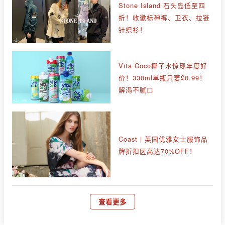
Stone Island 石头岛低至四
折！收徽标神裤、卫衣、拉链
针织衫！
Vita Coco椰子水惊现年度好
价！330ml单瓶只要£0.99！
解渴不腻口
Coast | 英国优雅女士服饰品
牌折扣区高达70%OFF！
查看更多