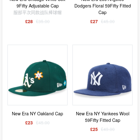
9Fifty Adjustable Cap
Dodgers Floral 59Fifty Fitted
服部平次同款战队棒球帽
Cap
£28
£35.00
£27
£45.00
New Era NY Oakland Cap
New Era NY Yankees Wool
59Fifty Fitted Cap
£23
£45.00
£25
£49.00