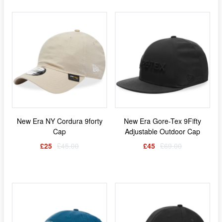
New Era NY Cordura 9forty
New Era Gore-Tex 9Fifty
Cap
Adjustable Outdoor Cap
£25
£45.00
£45
£69.00