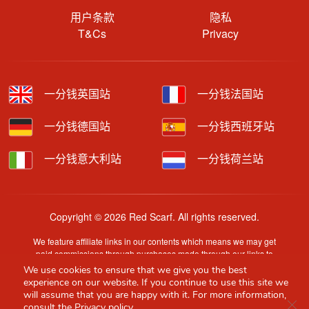
用户条款
隐私
T&Cs
Privacy
一分钱英国站
一分钱法国站
一分钱德国站
一分钱西班牙站
一分钱意大利站
一分钱荷兰站
Copyright © 2026 Red Scarf. All rights reserved.
We feature affiliate links in our contents which means we may get
paid commissions through purchases made through our links to
retailer sites.
We use cookies to ensure that we give you the best
Content is provided by users, brands or merchants. Some
experience on our website. If you continue to use this site we
information may have been generated by AI and is provided for
will assume that you are happy with it. For more information,
Clo
guidance only. Accuracy and availability may change without prior
consult the
Privacy policy.