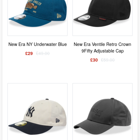
New Era NY Underwater Blue
New Era Ventile Retro Crown
9Fifty Adjustable Cap
£29
£49.00
£30
£59.00