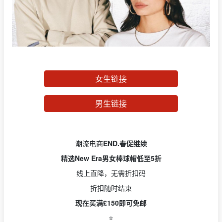
女生链接
男生链接
潮流电商
END.春促继续
精选New Era男女棒球帽低至5折
线上直降，无需折扣码
折扣随时结束
现在买满£150即可免邮
⭐️