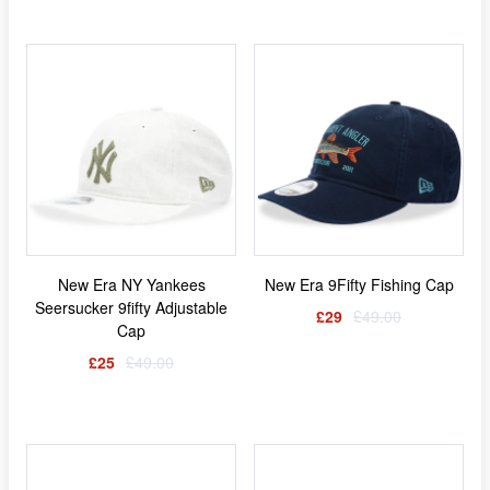
New Era NY Yankees
New Era 9Fifty Fishing Cap
Seersucker 9fifty Adjustable
£29
£49.00
Cap
£25
£49.00