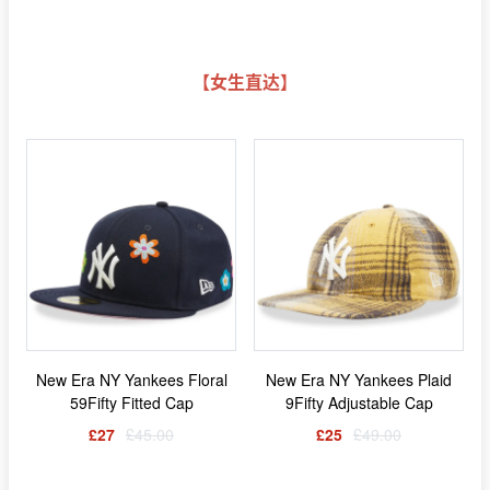
【女生直达】
New Era NY Yankees Floral
New Era NY Yankees Plaid
59Fifty Fitted Cap
9Fifty Adjustable Cap
£27
£45.00
£25
£49.00