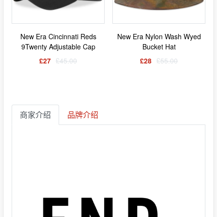
New Era Cincinnati Reds
New Era Nylon Wash Wyed
9Twenty Adjustable Cap
Bucket Hat
£27
£45.00
£28
£55.00
商家介绍
品牌介绍