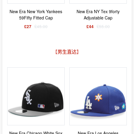
New Era New York Yankees
New Era NY Tex 9forty
59Fifty Fitted Cap
Adjustable Cap
£27
£45.00
£44
£55.00
【男生直达】
New Era Chicago White Sox
New Era Los Angeles