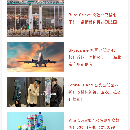
Bute Street 伦敦小巴黎来
了！一条街带你穿越到法国
Skyscanner机票史低£145
起！近期回国抓紧订！上海北
京广州都便宜
Stone Island 石头岛低至四
折！收徽标神裤、卫衣、拉链
针织衫！
Vita Coco椰子水惊现年度好
价！330ml单瓶只要£0.99！