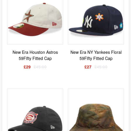
New Era Houston Astros
New Era NY Yankees Floral
59Fifty Fitted Cap
59Fifty Fitted Cap
£29
£45.00
£27
£45.00