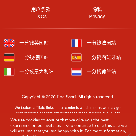
用户条款
隐私
T&Cs
Privacy
一分钱英国站
一分钱法国站
一分钱德国站
一分钱西班牙站
一分钱意大利站
一分钱荷兰站
Copyright © 2026 Red Scarf. All rights reserved.
We feature affiliate links in our contents which means we may get
paid commissions through purchases made through our links to
retailer sites.
We use cookies to ensure that we give you the best
Content is provided by users, brands or merchants. Some
experience on our website. If you continue to use this site we
information may have been generated by AI and is provided for
will assume that you are happy with it. For more information,
Clo
guidance only. Accuracy and availability may change without prior