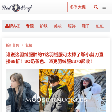
冬季大促
品牌A-Z
专题
护肤
美妆
服饰
鞋子
包包
折扣首页
包包
谁说这羽绒服肿的❓这羽绒服可太棒了😾小剪刀直
接68折！3Q奶茶色、派克羽绒服£370起收！