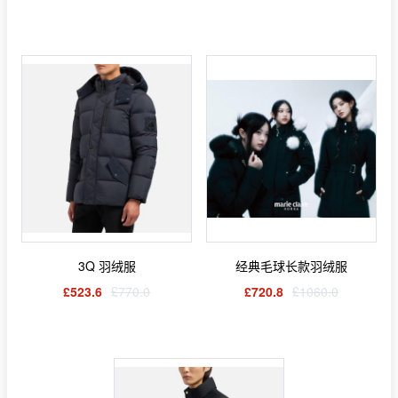
3Q 羽绒服
经典毛球长款羽绒服
£523.6
£770.0
£720.8
£1060.0