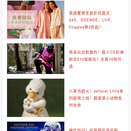
英国奢牌圣诞折扣盘点：
24S、SSENSE、LVR、
Coggles等2折起！
周末玩点刺激的！真人CS彩弹
射击£10就能玩！全英16地可
选
小某书超火！Jellycat Little系
列超萌上线！圆滚滚小动物系
列也有
神作回归！伦敦西区音乐剧