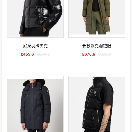
尼龙羽绒夹克
长款派克羽绒服
£455.6
£670.0
£676.6
£995.0