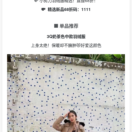
💸 小剪刀羽绒服精选！直接68折！
💸 精选新品68折码：1111
🟩 单品推荐
3Q奶茶色中款羽绒服
上身太绝！保暖却不臃肿😻好爱这颜色