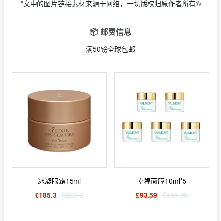
*文中的图片链接素材来源于网络，一切版权归原作者所有©
📦 邮费信息
满50镑全球包邮
冰凝眼霜15ml
幸福面膜10ml*5
£185.3
£326.0
£93.59
£155.99