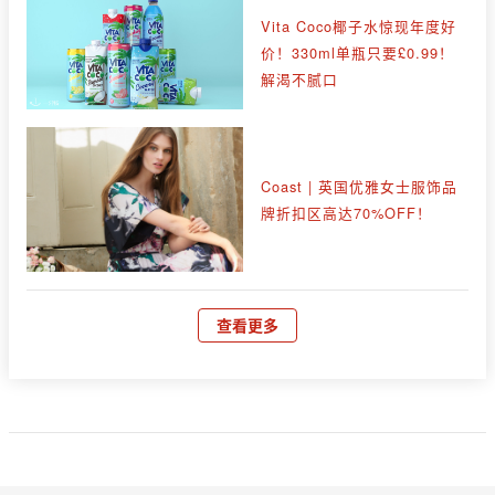
Vita Coco椰子水惊现年度好
价！330ml单瓶只要£0.99！
解渴不腻口
Coast | 英国优雅女士服饰品
牌折扣区高达70%OFF！
查看更多