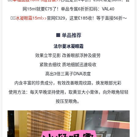
网15ml就要£75了！单品专属6折折扣码：VAL40
👉🏻
冰凝眼霜15ml>>
官网£329，这里£185收！等于直接56折～
🟩 单品推荐
法尔曼冰凝眼霜
效果立竿见影 改善眼部浮肿及疲劳
紧致去细纹 质地细腻迅速吸收
高出3倍三离子DNA浓度
内含丰富的珍贵成分，有效改善眼周纹路，焕发眼部光彩
使用方法：每天早晚坚持使用，取黄豆大小膏体，向外眼角轻轻
按压至眼角。