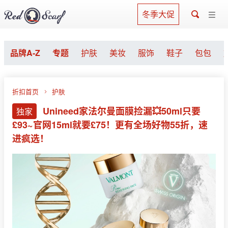
冬季大促
品牌A-Z
专题
护肤
美妆
服饰
鞋子
包包
折扣首页
护肤
Unineed家法尔曼面膜捡漏💥50ml只要
独家
£93~官网15ml就要£75！更有全场好物55折，速
进疯选！