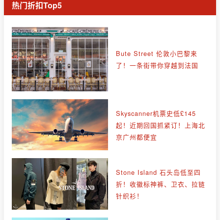
热门折扣Top5
Bute Street 伦敦小巴黎来
了！一条街带你穿越到法国
Skyscanner机票史低£145
起！近期回国抓紧订！上海北
京广州都便宜
Stone Island 石头岛低至四
折！收徽标神裤、卫衣、拉链
针织衫！