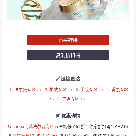
购买链接
复制折扣码
🔗链接直达
1. 法尔曼专区 >>
2. 护肤专区 >>
3. 美妆专区 >>
4. 香氛专区
>>
5. 护发专区 >>
💓 优惠详情
Unineed商城法尔曼专区>>
全场低至55折！独家折扣码：AFV45
👉🏻
幸福面膜10ml*5组合装>>
抄底定价+半价，£93€带走50ml！官