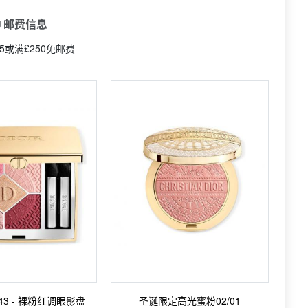
 邮费信息
95或满£250免邮费
43 - 裸粉红调眼影盘
圣诞限定高光蜜粉02/01