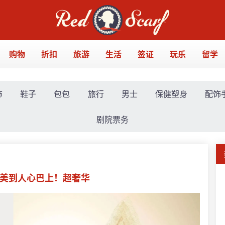
购物
折扣
旅游
生活
签证
玩乐
留学
饰
鞋子
包包
旅行
男士
保健塑身
配饰
剧院票务
款美到人心巴上！超奢华