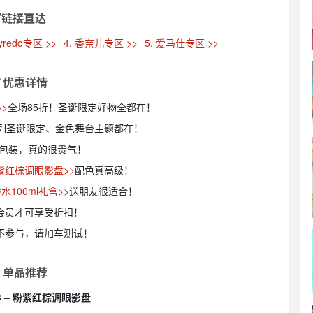
链接直达
Byredo专区 >>
4. 香奈儿专区 >>
5. 爱马仕专区 >>
 优惠详情
>
全场85折！圣诞限定好物全都在！
列圣诞限定、金色舞台主题都在！
包装，真的很贵气！
粉紫红棕调眼影盘>>
配色真高级！
100ml礼盒>>
送朋友很适合！
录会员才可享受折扣！
牌不参与，请加车测试！
 单品推荐
3 – 粉紫红棕调眼影盘