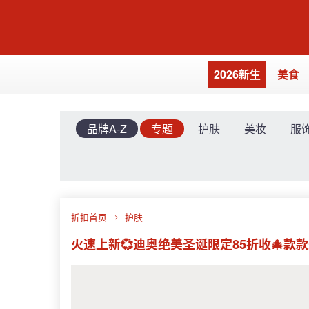
2026新生
美食
品牌A-Z
专题
护肤
美妆
服
折扣首页
护肤
火速上新💞迪奥绝美圣诞限定85折收🎄款