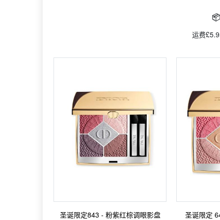

运费£5.
圣诞限定843 - 粉紫红棕调眼影盘
圣诞限定 6