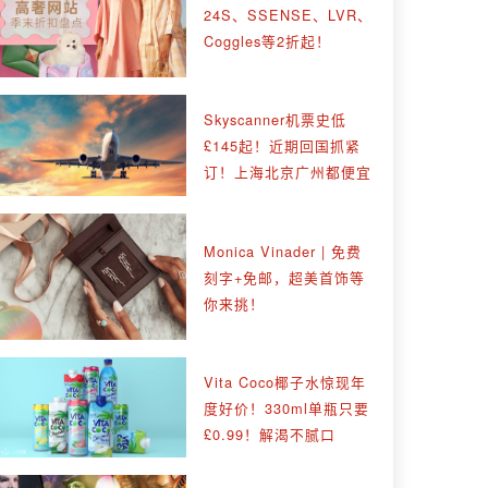
24S、SSENSE、LVR、
Coggles等2折起！
Skyscanner机票史低
£145起！近期回国抓紧
订！上海北京广州都便宜
Monica Vinader | 免费
刻字+免邮，超美首饰等
你来挑！
Vita Coco椰子水惊现年
度好价！330ml单瓶只要
£0.99！解渴不腻口