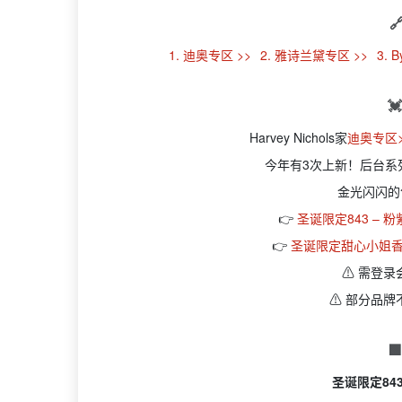

1. 迪奥专区 >>
2. 雅诗兰黛专区 >>
3. 

Harvey Nichols家
迪奥专区>
今年有3次上新！后台系
金光闪闪的
👉
圣诞限定843 – 
👉
圣诞限定甜心小姐香水
⚠️ 需登
⚠️ 部分品

圣诞限定84